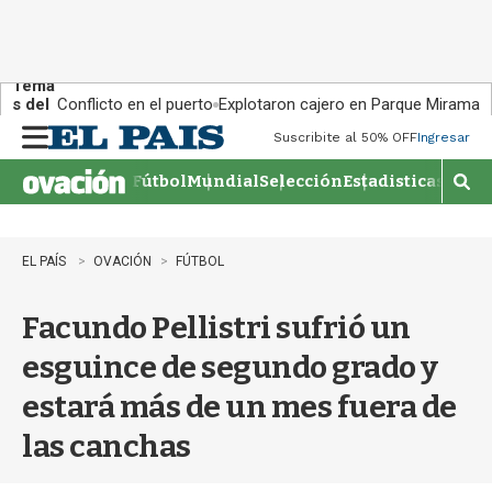
Tema
s del
Conflicto en el puerto
Explotaron cajero en Parque Miramar
día:
Suscribite al 50% OFF
Ingresar
M
e
Fútbol
Mundial
Selección
Estadisticas
Agen
n
M
u
o
s
t
EL PAÍS
OVACIÓN
FÚTBOL
r
a
Facundo Pellistri sufrió un
r
b
esguince de segundo grado y
�
s
estará más de un mes fuera de
q
u
las canchas
e
d