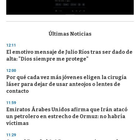
0
s
e
c
Últimas Noticias
o
n
12:11
d
El emotivo mensaje de Julio Ríos tras ser dado de
s
o
alta: "Dios siempre me protege"
f
3
12:00
3
s
Por qué cada vez más jóvenes eligen la cirugía
e
láser para dejar de usar anteojos o lentes de
c
contacto
o
n
d
11:59
s
Emiratos Árabes Unidos afirma que Irán atacó
un petrolero en estrecho de Ormuz: no habría
víctimas
11:29