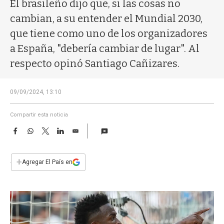
a
El brasileño dijo que, si las cosas no
cambian, a su entender el Mundial 2030,
que tiene como uno de los organizadores
a España, "debería cambiar de lugar". Al
respecto opinó Santiago Cañizares.
09/09/2024, 13:10
Compartir esta noticia
F
W
T
L
E
a
h
w
i
m
c
a
i
n
a
e
t
t
k
i
+
Agregar El País en
b
s
t
e
l
o
A
e
d
o
p
r
I
k
p
n