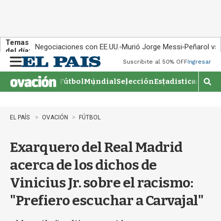
Temas
Negociaciones con EE.UU.
Murió Jorge Messi
Peñarol vs
del día:
Suscribite al 50% OFF
Ingresar
M
e
Fútbol
Mundial
Selección
Estadisticas
Agen
n
M
u
o
s
t
EL PAÍS
OVACIÓN
FÚTBOL
r
a
Exarquero del Real Madrid
r
b
acerca de los dichos de
�
s
Vinicius Jr. sobre el racismo:
q
u
"Prefiero escuchar a Carvajal"
e
d