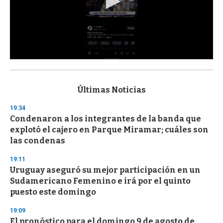
0
s
e
c
Últimas Noticias
o
n
19:34
d
Condenaron a los integrantes de la banda que
s
o
explotó el cajero en Parque Miramar; cuáles son
f
las condenas
3
3
s
19:11
e
Uruguay aseguró su mejor participación en un
c
Sudamericano Femenino e irá por el quinto
o
n
puesto este domingo
d
s
19:09
El pronóstico para el domingo 9 de agosto de