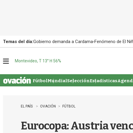
Temas del día:
Gobierno demanda a Cardama
Fenómeno de El Ni
Montevideo, T 13° H 56%
M
e
n
u
Fútbol
Mundial
Selección
Estadisticas
Agenda
EL PAÍS
OVACIÓN
FÚTBOL
Eurocopa: Austria venc