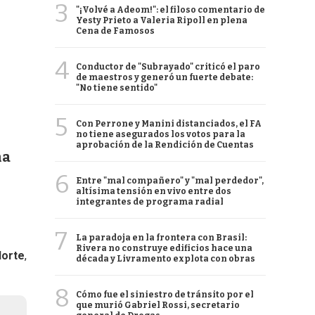
3
"¡Volvé a Adeom!": el filoso comentario de
Yesty Prieto a Valeria Ripoll en plena
Cena de Famosos
4
Conductor de "Subrayado" criticó el paro
de maestros y generó un fuerte debate:
"No tiene sentido"
5
Con Perrone y Manini distanciados, el FA
no tiene asegurados los votos para la
aprobación de la Rendición de Cuentas
na
6
Entre "mal compañero" y "mal perdedor",
altísima tensión en vivo entre dos
integrantes de programa radial
7
La paradoja en la frontera con Brasil:
Rivera no construye edificios hace una
Norte
,
década y Livramento explota con obras
8
Cómo fue el siniestro de tránsito por el
que murió Gabriel Rossi, secretario