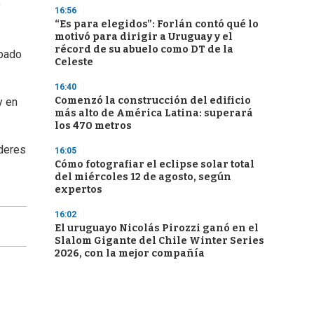
y
16:56
“Es para elegidos”: Forlán contó qué lo
motivó para dirigir a Uruguay y el
récord de su abuelo como DT de la
ábado
Celeste
16:40
Comenzó la construcción del edificio
y en
más alto de América Latina: superará
los 470 metros
íderes
16:05
Cómo fotografiar el eclipse solar total
del miércoles 12 de agosto, según
expertos
16:02
El uruguayo Nicolás Pirozzi ganó en el
Slalom Gigante del Chile Winter Series
2026, con la mejor compañía