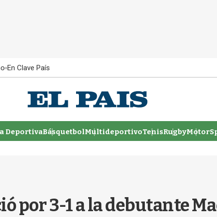
ño
En Clave País
 Deportiva
Básquetbol
Multideportivo
Tenis
Rugby
MotorSp
ió por 3-1 a la debutante M