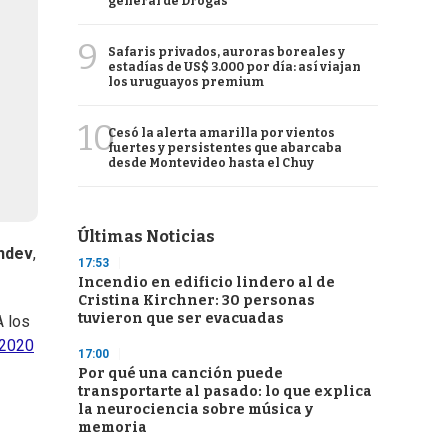
general de Drogas
9
Safaris privados, auroras boreales y
estadías de US$ 3.000 por día: así viajan
los uruguayos premium
10
Cesó la alerta amarilla por vientos
fuertes y persistentes que abarcaba
desde Montevideo hasta el Chuy
Últimas Noticias
ndev
,
17:53
Incendio en edificio lindero al de
Cristina Kirchner: 30 personas
tuvieron que ser evacuadas
A los
2020
17:00
Por qué una canción puede
transportarte al pasado: lo que explica
la neurociencia sobre música y
memoria