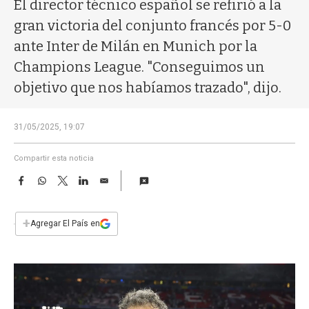
a
El director técnico español se refirió a la
gran victoria del conjunto francés por 5-0
ante Inter de Milán en Munich por la
Champions League. "Conseguimos un
objetivo que nos habíamos trazado", dijo.
31/05/2025, 19:07
Compartir esta noticia
F
W
T
L
E
a
h
w
i
m
c
a
i
n
a
e
t
t
k
i
+
Agregar El País en
b
s
t
e
l
o
A
e
d
o
p
r
I
k
p
n