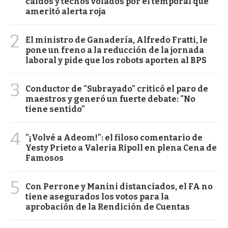
caídos y techos volados por el temporal que
ameritó alerta roja
2
El ministro de Ganadería, Alfredo Fratti, le
pone un freno a la reducción de la jornada
laboral y pide que los robots aporten al BPS
3
Conductor de "Subrayado" criticó el paro de
maestros y generó un fuerte debate: "No
tiene sentido"
4
"¡Volvé a Adeom!": el filoso comentario de
Yesty Prieto a Valeria Ripoll en plena Cena de
Famosos
5
Con Perrone y Manini distanciados, el FA no
tiene asegurados los votos para la
aprobación de la Rendición de Cuentas