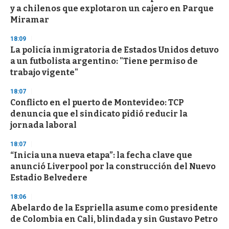
o
y a chilenos que explotaron un cajero en Parque
f
Miramar
3
3
s
18:09
e
La policía inmigratoria de Estados Unidos detuvo
c
a un futbolista argentino: "Tiene permiso de
o
n
trabajo vigente"
d
s
18:07
Conflicto en el puerto de Montevideo: TCP
denuncia que el sindicato pidió reducir la
jornada laboral
18:07
“Inicia una nueva etapa”: la fecha clave que
anunció Liverpool por la construcción del Nuevo
Estadio Belvedere
18:06
Abelardo de la Espriella asume como presidente
de Colombia en Cali, blindada y sin Gustavo Petro