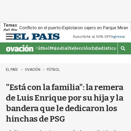
Temas
Conflicto en el puerto
Explotaron cajero en Parque Miram
del día:
Suscribite al 50% OFF
Ingresar
M
e
Fútbol
Mundial
Selección
Estadisticas
Agen
n
M
u
o
s
t
EL PAÍS
OVACIÓN
FÚTBOL
r
a
"Está con la familia": la remera
r
b
de Luis Enrique por su hija y la
�
s
bandera que le dedicaron los
q
u
hinchas de PSG
e
d