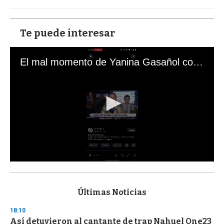
Te puede interesar
El mal momento de Yanina Gasañol con un hincha argentino en "Subrayado"
0
s
e
c
Últimas Noticias
o
n
18:10
d
Así detuvieron al cantante de trap Nahuel One23
s