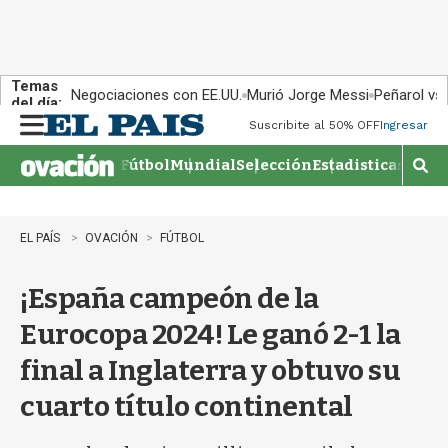
Temas
Negociaciones con EE.UU.
Murió Jorge Messi
Peñarol vs
del día:
Suscribite al 50% OFF
Ingresar
M
e
Fútbol
Mundial
Selección
Estadisticas
Agen
n
M
u
o
s
t
EL PAÍS
OVACIÓN
FÚTBOL
r
a
¡España campeón de la
r
b
Eurocopa 2024! Le ganó 2-1 la
�
s
final a Inglaterra y obtuvo su
q
u
cuarto título continental
e
d