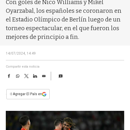
a
Con goles de Nico Williams y Mikel
Oyarzabal, los españoles se coronaron en
el Estadio Olímpico de Berlín luego de un
torneo espectacular, en el que fueron los
mejores de principio a fin.
14/07/2024, 14:49
Compartir esta noticia
F
W
T
L
E
a
h
w
i
m
c
a
i
n
a
e
t
t
k
i
+
Agregar El País en
b
s
t
e
l
o
A
e
d
o
p
r
I
k
p
n