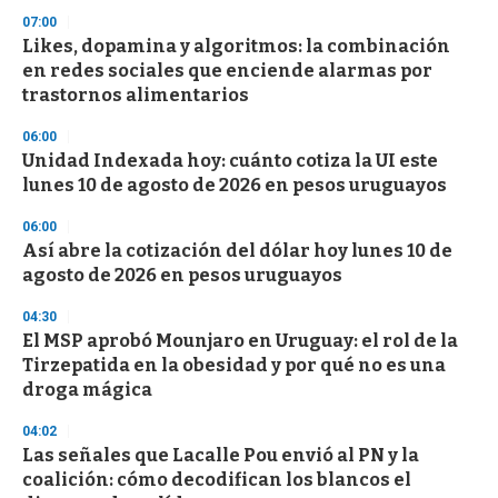
3
s
07:00
e
Likes, dopamina y algoritmos: la combinación
c
en redes sociales que enciende alarmas por
o
n
trastornos alimentarios
d
s
06:00
Unidad Indexada hoy: cuánto cotiza la UI este
lunes 10 de agosto de 2026 en pesos uruguayos
06:00
Así abre la cotización del dólar hoy lunes 10 de
agosto de 2026 en pesos uruguayos
04:30
El MSP aprobó Mounjaro en Uruguay: el rol de la
Tirzepatida en la obesidad y por qué no es una
droga mágica
04:02
Las señales que Lacalle Pou envió al PN y la
coalición: cómo decodifican los blancos el