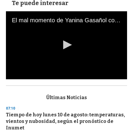
Te puede interesar
El mal momento de Yanina Gasañol con un hincha argentino en "Subrayado"
0
s
e
c
Últimas Noticias
o
n
07:10
d
Tiempo de hoy lunes 10 de agosto: temperaturas,
s
o
vientos y nubosidad, según el pronóstico de
f
Inumet
3