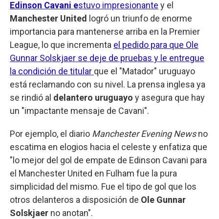
Edinson Cavani e
stuvo impresionante
y el
Manchester United
logró un triunfo de enorme
importancia para mantenerse arriba en la Premier
League, lo que incrementa
el pedido para que Ole
Gunnar Solskjaer se deje de pruebas y le entregue
la condición de titular
que el "Matador" uruguayo
está reclamando con su nivel. La prensa inglesa ya
se rindió al
delantero uruguayo
y asegura que hay
un "impactante mensaje de Cavani".
Por ejemplo, el diario
Manchester Evening News
no
escatima en elogios hacia el celeste y enfatiza que
"lo mejor del gol de empate de Edinson Cavani para
el Manchester United en Fulham fue la pura
simplicidad del mismo. Fue el tipo de gol que los
otros delanteros a disposición de
Ole Gunnar
Solskjaer
no anotan".