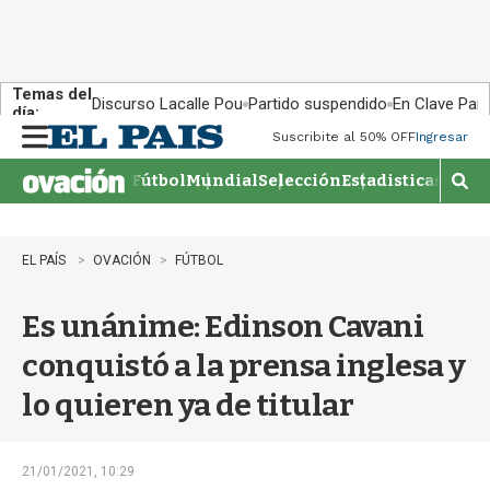
Temas del
Discurso Lacalle Pou
Partido suspendido
En Clave País
día:
Suscribite al 50% OFF
Ingresar
M
e
Fútbol
Mundial
Selección
Estadisticas
Agen
n
M
u
o
s
t
EL PAÍS
OVACIÓN
FÚTBOL
r
a
Es unánime: Edinson Cavani
r
b
conquistó a la prensa inglesa y
�
s
lo quieren ya de titular
q
u
e
d
21/01/2021, 10:29