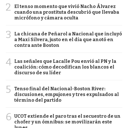
2
El tenso momento que vivió Nacho Álvarez
cuando una prostituta descubrió que llevaba
micrófono y cámara oculta
3
La chicana de Peñarol a Nacional que incluyó
a Maxi Silvera, justo en el día que anotó en
contra ante Boston
4
Las señales que Lacalle Pou envió al PN y la
coalición: cómo decodifican los blancos el
discurso de su líder
5
Tenso final del Nacional-Boston River:
discusiones, empujones y tres expulsados al
término del partido
6
UCOT extiende el paro tras el secuestro de un
chofer y un ómnibus: se movilizarán este
lunes