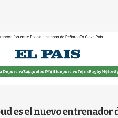
rrasco
Líos entre Policía e hinchas de Peñarol
En Clave País
 Deportiva
Básquetbol
Multideportivo
Tenis
Rugby
MotorSp
Apud es el nuevo entrenador