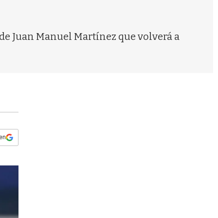
s
q
u
e
r de Juan Manuel Martínez que volverá a
d
a
 en