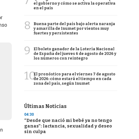
7
el gobierno y cómo se activa la operativa
en el país
or
8
Buena parte del país bajo alerta naranja
enso
y amarilla de Inumet por vientos muy
fuertes y persistentes
9
El boleto ganador de la Lotería Nacional
de España del jueves 6 de agosto de 2026 y
los números con reintegro
10
El pronóstico para el viernes 7 de agosto
de 2026: cómo estará el tiempo en cada
zona del país, según Inumet
Últimas Noticias
04:30
“Desde que nació mi bebé ya no tengo
ganas”: lactancia, sexualidad y deseo
ón
sin culpa