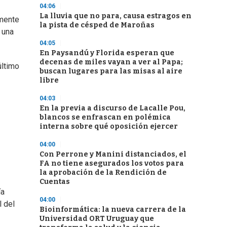
04:06
La lluvia que no para, causa estragos en
emente
la pista de césped de Maroñas
 una
04:05
En Paysandú y Florida esperan que
decenas de miles vayan a ver al Papa;
último
buscan lugares para las misas al aire
libre
04:03
En la previa a discurso de Lacalle Pou,
blancos se enfrascan en polémica
interna sobre qué oposición ejercer
04:00
Con Perrone y Manini distanciados, el
FA no tiene asegurados los votos para
la aprobación de la Rendición de
Cuentas
ía
04:00
l del
Bioinformática: la nueva carrera de la
Universidad ORT Uruguay que