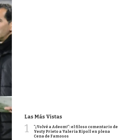
Las Más Vistas
1
"¡Volvé a Adeom!": el filoso comentario de
Yesty Prieto a Valeria Ripoll en plena
Cena de Famosos