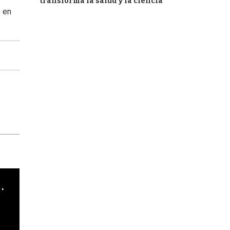
transforma la salud y la ciencia
o en
cha argentino en "Subrayado"