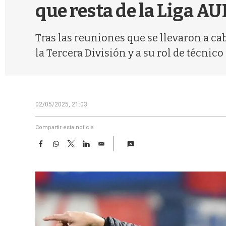
que resta de la Liga A
Tras las reuniones que se llevaron a ca
la Tercera División y a su rol de técnico
02/05/2025, 21:03
Compartir esta noticia
F
W
T
L
E
a
h
w
i
m
c
a
i
n
a
e
t
t
k
i
b
s
t
e
l
o
A
e
d
o
p
r
I
k
p
n