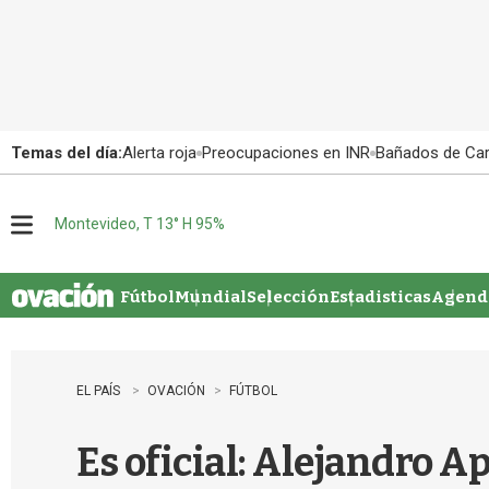
Temas del día:
Alerta roja
Preocupaciones en INR
Bañados de Ca
Montevideo, T 13° H 95%
M
e
n
u
Fútbol
Mundial
Selección
Estadisticas
Agenda
EL PAÍS
OVACIÓN
FÚTBOL
Es oficial: Alejandro 