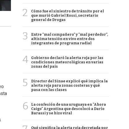
2
Cómo fue el siniestro de tránsito por el
que murió Gabriel Rossi, secretario
general de Drogas
3
Entre "mal compañero" y "mal perdedor",
altísima tensión en vivo entre dos
integrantes de programa radial
4
Gobierno declaró la alerta roja por las
condiciones meteorológicas en varias
zonas del país
5
Director del Sinae explicó qué implica la
alerta roja para zonas costeras y qué
vo
pasa con las clases
asta
6
La confesión de una uruguaya en "Ahora
Caigo" Argentina que descolocó a Darío
Barassi y se hizo viral
n
Qué significa la alerta roja decretada por