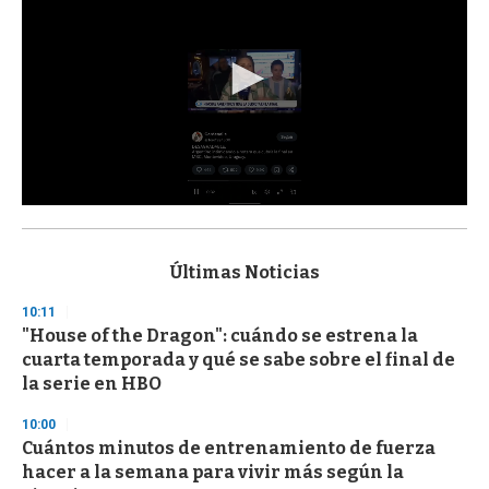
0
s
e
c
Últimas Noticias
o
n
10:11
d
"House of the Dragon": cuándo se estrena la
s
o
cuarta temporada y qué se sabe sobre el final de
f
la serie en HBO
3
3
s
10:00
e
Cuántos minutos de entrenamiento de fuerza
c
hacer a la semana para vivir más según la
o