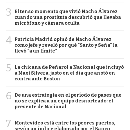
3
El tenso momento que vivió Nacho Álvarez
cuando una prostituta descubrió que llevaba
micrófono y cámara oculta
4
Patricia Madrid opinó de Nacho Álvarez
como jefe y reveló por qué "Santo y Seña" la
llevó "a un límite"
5
La chicana de Peñarol a Nacional que incluyó
a Maxi Silvera, justo en el día que anotó en
contra ante Boston
6
De una estrategia en el período de pases que
no se explica a un equipo desnorteado: el
presente de Nacional
7
Montevideo está entre los peores puertos,
según un índice elaborado por el Banco