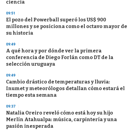
n
ciencia
d
s
09:51
El pozo del Powerball superó los US$ 900
millones y se posiciona como el octavo mayor de
su historia
09:49
A qué hora y por dónde ver la primera
conferencia de Diego Forlán como DT de la
selección uruguaya
09:49
Cambio drástico de temperaturas y lluvia:
Inumet y meteorólogos detallan cómo estará el
tiempo esta semana
09:37
Natalia Oreiro reveló cómo está hoy su hijo
Merlín Atahualpa: música, carpintería y una
pasión inesperada