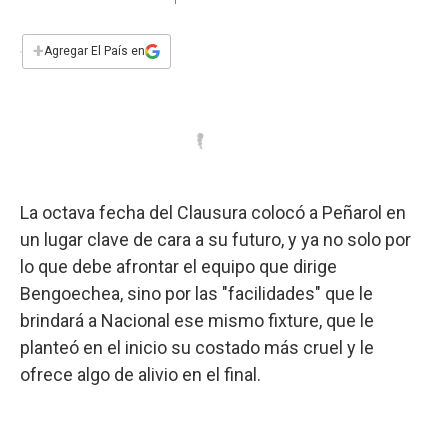
a
h
w
i
m
a
c
a
i
n
a
e
t
t
k
i
+
Agregar El País en
b
s
t
e
l
o
A
e
d
o
p
r
I
k
p
n
La octava fecha del Clausura colocó a Peñarol en
un lugar clave de cara a su futuro, y ya no solo por
lo que debe afrontar el equipo que dirige
Bengoechea, sino por las "facilidades" que le
brindará a Nacional ese mismo fixture, que le
planteó en el inicio su costado más cruel y le
ofrece algo de alivio en el final.