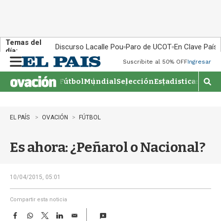
Temas del
Discurso Lacalle Pou
Paro de UCOT
En Clave País
día:
Suscribite al 50% OFF
Ingresar
M
e
Fútbol
Mundial
Selección
Estadisticas
Agen
n
M
u
o
s
t
EL PAÍS
OVACIÓN
FÚTBOL
r
a
Es ahora: ¿Peñarol o Nacional?
r
b
�
s
10/04/2015, 05:01
q
u
Compartir esta noticia
e
F
W
T
L
E
d