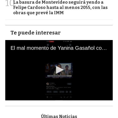
10
La basura de Montevideo seguirá yendo a
Felipe Cardoso hasta al menos 2055, con las
obras que prevé la IMM
Te puede interesar
El mal momento de Yanina Gasañol con un hincha argentino en "Subrayado"
0
s
e
c
Últimas Noticias