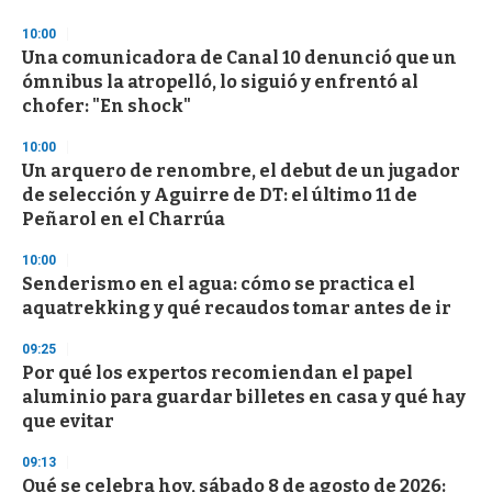
o
n
10:00
d
Una comunicadora de Canal 10 denunció que un
s
o
ómnibus la atropelló, lo siguió y enfrentó al
f
chofer: "En shock"
3
3
s
10:00
e
Un arquero de renombre, el debut de un jugador
c
de selección y Aguirre de DT: el último 11 de
o
n
Peñarol en el Charrúa
d
s
10:00
Senderismo en el agua: cómo se practica el
aquatrekking y qué recaudos tomar antes de ir
09:25
Por qué los expertos recomiendan el papel
aluminio para guardar billetes en casa y qué hay
que evitar
09:13
Qué se celebra hoy, sábado 8 de agosto de 2026: