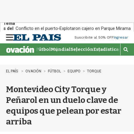
Tema
s del
Conflicto en el puerto
Explotaron cajero en Parque Miramar
día:
Suscribite al 50% OFF
Ingresar
M
e
Fútbol
Mundial
Selección
Estadisticas
Agen
n
M
u
o
s
t
EL PAÍS
OVACIÓN
FÚTBOL
EQUIPO
TORQUE
r
a
Montevideo City Torque y
r
b
Peñarol en un duelo clave de
�
s
equipos que pelean por estar
q
u
arriba
e
d