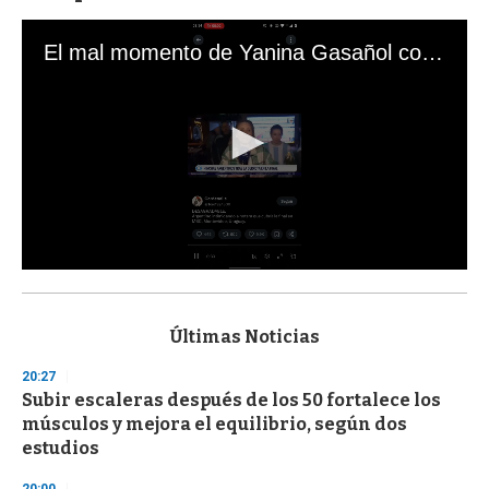
El mal momento de Yanina Gasañol con un hincha argentino en "Subrayado"
0
s
e
c
Últimas Noticias
o
n
20:27
d
Subir escaleras después de los 50 fortalece los
s
o
músculos y mejora el equilibrio, según dos
f
estudios
3
3
s