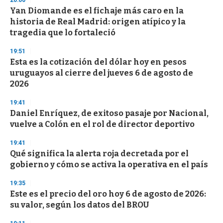
20:00
e
Yan Diomande es el fichaje más caro en la
c
historia de Real Madrid: origen atípico y la
o
n
tragedia que lo fortaleció
d
s
19:51
Esta es la cotización del dólar hoy en pesos
uruguayos al cierre del jueves 6 de agosto de
2026
19:41
Daniel Enríquez, de exitoso pasaje por Nacional,
vuelve a Colón en el rol de director deportivo
19:41
Qué significa la alerta roja decretada por el
gobierno y cómo se activa la operativa en el país
19:35
Este es el precio del oro hoy 6 de agosto de 2026:
su valor, según los datos del BROU