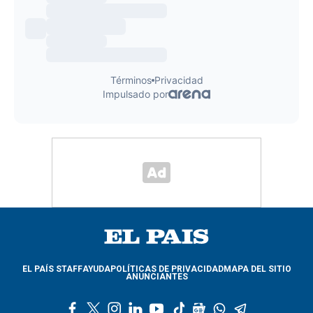
EL PAÍS STAFF
AYUDA
POLÍTICAS DE PRIVACIDAD
MAPA DEL SITIO
ANUNCIANTES
f
t
i
l
y
t
g
w
t