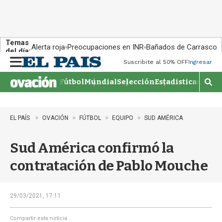
Temas
Alerta roja
Preocupaciones en INR
Bañados de Carrasco
del día:
Suscribite al 50% OFF
Ingresar
M
e
Fútbol
Mundial
Selección
Estadisticas
Agen
n
M
u
o
s
t
EL PAÍS
OVACIÓN
FÚTBOL
EQUIPO
SUD AMÉRICA
r
a
Sud América confirmó la
r
b
contratación de Pablo Mouche
�
s
q
u
29/03/2021, 17:11
e
d
Compartir esta noticia