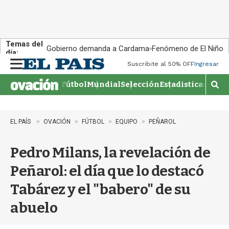
Temas del
Gobierno demanda a Cardama
Fenómeno de El Niño
día:
Suscribite al 50% OFF
Ingresar
M
e
Fútbol
Mundial
Selección
Estadisticas
Agen
n
M
u
o
s
t
EL PAÍS
OVACIÓN
FÚTBOL
EQUIPO
PEÑAROL
r
a
Pedro Milans, la revelación de
r
b
Peñarol: el día que lo destacó
�
s
Tabárez y el "babero" de su
q
u
abuelo
e
d