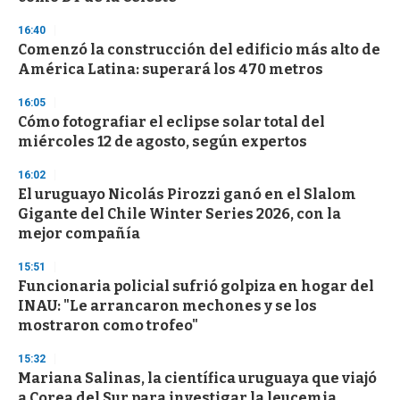
d
s
16:40
Comenzó la construcción del edificio más alto de
América Latina: superará los 470 metros
16:05
Cómo fotografiar el eclipse solar total del
miércoles 12 de agosto, según expertos
16:02
El uruguayo Nicolás Pirozzi ganó en el Slalom
Gigante del Chile Winter Series 2026, con la
mejor compañía
15:51
Funcionaria policial sufrió golpiza en hogar del
INAU: "Le arrancaron mechones y se los
mostraron como trofeo"
15:32
Mariana Salinas, la científica uruguaya que viajó
a Corea del Sur para investigar la leucemia