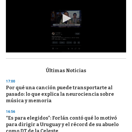
0
s
e
c
Últimas Noticias
o
n
17:00
d
Por qué una canción puede transportarte al
s
o
pasado: lo que explica la neurociencia sobre
f
música y memoria
3
3
s
16:56
e
“Es para elegidos”: Forlán contó qué lo motivó
c
para dirigir a Uruguay y el récord de su abuelo
o
n
como DT de la Celeste