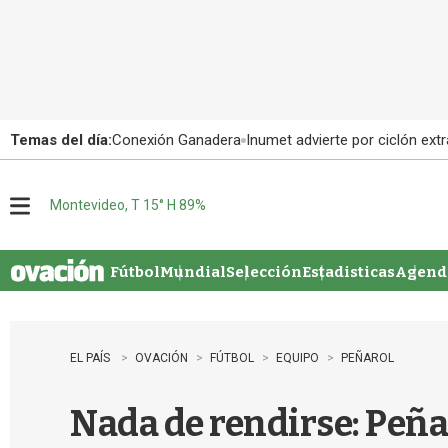
Temas del día:
Conexión Ganadera
Inumet advierte por ciclón extr
Montevideo, T 15° H 89%
M
e
n
u
Fútbol
Mundial
Selección
Estadisticas
Agenda
EL PAÍS
OVACIÓN
FÚTBOL
EQUIPO
PEÑAROL
Nada de rendirse: Peñar