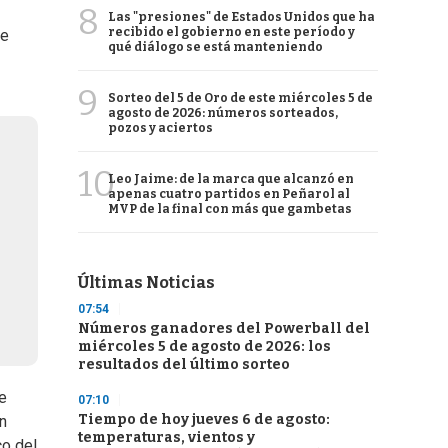
8
Las "presiones" de Estados Unidos que ha
recibido el gobierno en este período y
de
qué diálogo se está manteniendo
9
Sorteo del 5 de Oro de este miércoles 5 de
agosto de 2026: números sorteados,
pozos y aciertos
10
Leo Jaime: de la marca que alcanzó en
apenas cuatro partidos en Peñarol al
MVP de la final con más que gambetas
Últimas Noticias
07:54
Números ganadores del Powerball del
miércoles 5 de agosto de 2026: los
resultados del último sorteo
ue
07:10
Tiempo de hoy jueves 6 de agosto:
n
temperaturas, vientos y
co del