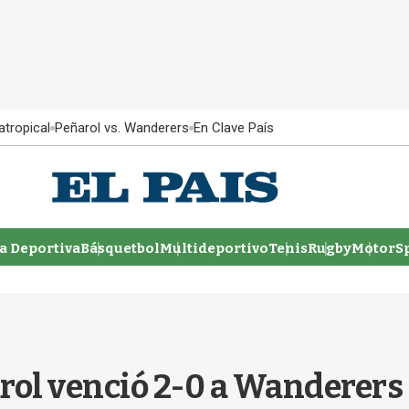
atropical
Peñarol vs. Wanderers
En Clave País
 Deportiva
Básquetbol
Multideportivo
Tenis
Rugby
MotorSp
ol venció 2-0 a Wanderers c