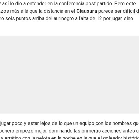
 así lo dio a entender en la conferencia post partido. Pero este
razos más allá que la distancia en el
Clausura
parece ser difícil 
 seis puntos arriba del aurinegro a falta de 12 por jugar, sino
a jugar poco y estar lejos de lo que un equipo con los nombres q
 Carbonero empezó mejor, dominando las primeras acciones antes u
errático con la pelota en la noche en la que el goleador históri