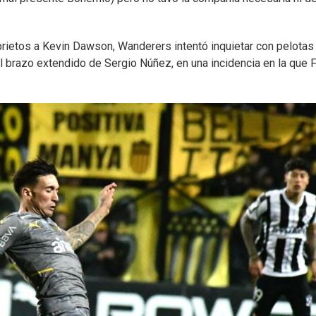
aprietos a Kevin Dawson, Wanderers intentó inquietar con pelotas
el brazo extendido de Sergio Núñez, en una incidencia en la que 