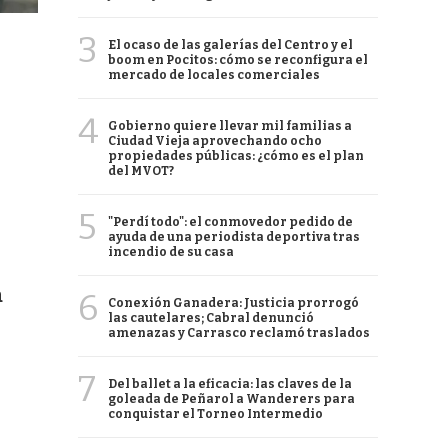
3
El ocaso de las galerías del Centro y el
boom en Pocitos: cómo se reconfigura el
mercado de locales comerciales
4
Gobierno quiere llevar mil familias a
Ciudad Vieja aprovechando ocho
propiedades públicas: ¿cómo es el plan
del MVOT?
5
"Perdí todo": el conmovedor pedido de
ayuda de una periodista deportiva tras
incendio de su casa
a
6
Conexión Ganadera: Justicia prorrogó
las cautelares; Cabral denunció
amenazas y Carrasco reclamó traslados
7
Del ballet a la eficacia: las claves de la
goleada de Peñarol a Wanderers para
conquistar el Torneo Intermedio