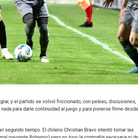
rar, y el partido se volvió friccionado, con peleas, discusiones,
 nada para darle continuidad al juego y para ponerse firme desde
l segundo tiempo. El chileno Christian Bravo intentó tomar las
 mal presente Bohemio) pero no tuvo la compañía necesaria ni d