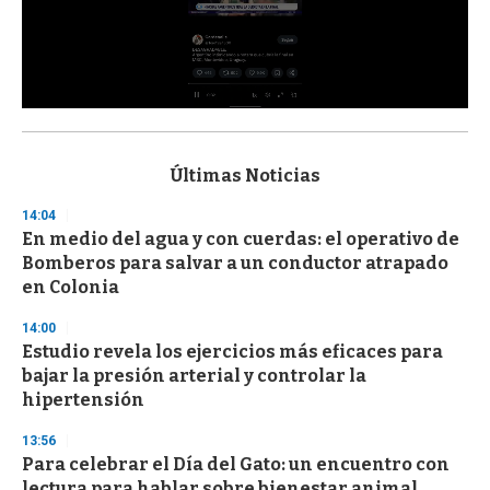
0
s
e
c
Últimas Noticias
o
n
14:04
d
En medio del agua y con cuerdas: el operativo de
s
o
Bomberos para salvar a un conductor atrapado
f
en Colonia
3
3
s
14:00
e
Estudio revela los ejercicios más eficaces para
c
bajar la presión arterial y controlar la
o
n
hipertensión
d
s
13:56
Para celebrar el Día del Gato: un encuentro con
lectura para hablar sobre bienestar animal