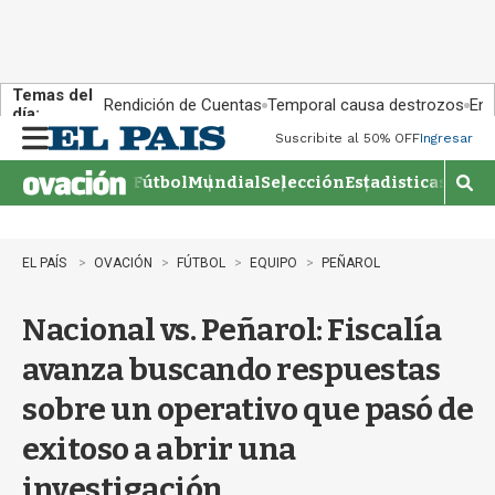
Temas del
Rendición de Cuentas
Temporal causa destrozos
En 
día:
Suscribite al 50% OFF
Ingresar
M
e
Fútbol
Mundial
Selección
Estadisticas
Agen
n
M
u
o
s
t
EL PAÍS
OVACIÓN
FÚTBOL
EQUIPO
PEÑAROL
r
a
Nacional vs. Peñarol: Fiscalía
r
b
avanza buscando respuestas
�
s
sobre un operativo que pasó de
q
u
exitoso a abrir una
e
d
investigación