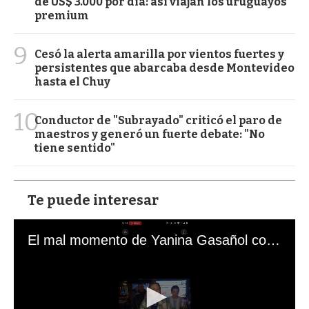
de US$ 3.000 por día: así viajan los uruguayos
premium
9
Cesó la alerta amarilla por vientos fuertes y
persistentes que abarcaba desde Montevideo
hasta el Chuy
10
Conductor de "Subrayado" criticó el paro de
maestros y generó un fuerte debate: "No
tiene sentido"
Te puede interesar
El mal momento de Yanina Gasañol con un hincha argentino en "Subrayado"