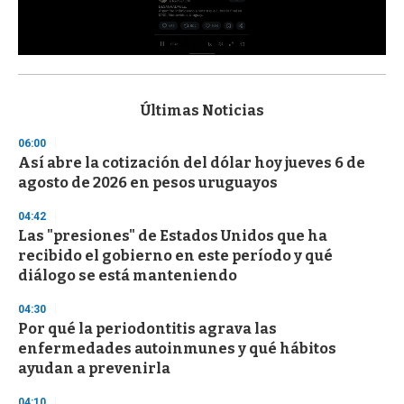
0
s
e
c
Últimas Noticias
o
n
06:00
d
Así abre la cotización del dólar hoy jueves 6 de
s
o
agosto de 2026 en pesos uruguayos
f
3
04:42
3
s
Las "presiones" de Estados Unidos que ha
e
recibido el gobierno en este período y qué
c
diálogo se está manteniendo
o
n
d
04:30
s
Por qué la periodontitis agrava las
enfermedades autoinmunes y qué hábitos
ayudan a prevenirla
04:10