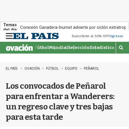
Temas
Conexión Ganadera
Inumet advierte por ciclón extratropi
del día:
Suscribite al 50% OFF
Ingresar
M
e
Fútbol
Mundial
Selección
Estadisticas
Agen
n
M
u
o
s
t
EL PAÍS
OVACIÓN
FÚTBOL
EQUIPO
PEÑAROL
r
a
Los convocados de Peñarol
r
b
para enfrentar a Wanderers:
�
s
un regreso clave y tres bajas
q
u
para esta tarde
e
d