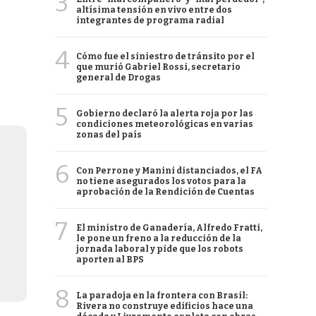
3
altísima tensión en vivo entre dos
integrantes de programa radial
4
Cómo fue el siniestro de tránsito por el
que murió Gabriel Rossi, secretario
general de Drogas
5
Gobierno declaró la alerta roja por las
condiciones meteorológicas en varias
zonas del país
6
Con Perrone y Manini distanciados, el FA
no tiene asegurados los votos para la
aprobación de la Rendición de Cuentas
7
El ministro de Ganadería, Alfredo Fratti,
le pone un freno a la reducción de la
jornada laboral y pide que los robots
aporten al BPS
8
La paradoja en la frontera con Brasil:
Rivera no construye edificios hace una