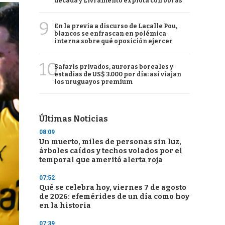
década y Livramento explota con obras
9
En la previa a discurso de Lacalle Pou,
blancos se enfrascan en polémica
interna sobre qué oposición ejercer
10
Safaris privados, auroras boreales y
estadías de US$ 3.000 por día: así viajan
los uruguayos premium
Últimas Noticias
08:09
Un muerto, miles de personas sin luz,
árboles caídos y techos volados por el
temporal que ameritó alerta roja
07:52
Qué se celebra hoy, viernes 7 de agosto
de 2026: efemérides de un día como hoy
en la historia
07:39