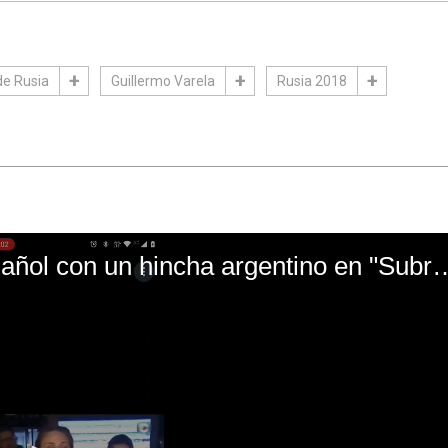
de Rusia
Guillermo Varela
Rusia 2018
El mal momento de Yanina Gasañol con un hin