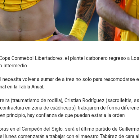
a Copa Conmebol Libertadores, el plantel carbonero regreso a Lo
o Intermedio.
l necesita volver a sumar de a tres no solo para reacomodarse e
al en la Tabla Anual.
ira (traumatismo de rodilla), Cristian Rodríguez (sacroileitis, e
s (contractura en zona de cuádriceps), trabajaron de forma diferenc
n principio, hay confianza de que puedan estar a la orden.
oras en el Campeón del Siglo, será el último partido de Guillerm
 del lunes comenzarán a trabajar con el maestro Tabárez de cara a