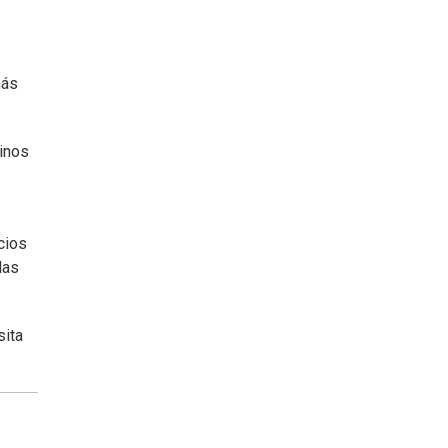
más
minos
cios
las
sita