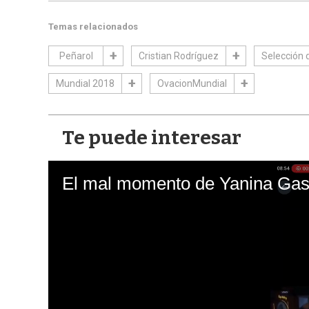
Temas relacionados
Peñarol
Cristian Rodríguez
Selección 
Mundial 2018
OvacionMundial
Te puede interesar