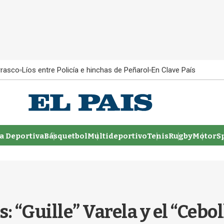
rrasco
Líos entre Policía e hinchas de Peñarol
En Clave País
 Deportiva
Básquetbol
Multideportivo
Tenis
Rugby
MotorSp
s: “Guille” Varela y el “Cebo