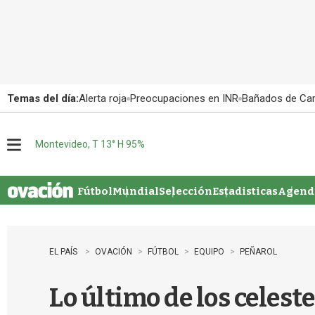
Temas del día:
Alerta roja
Preocupaciones en INR
Bañados de Ca
Montevideo, T 13° H 95%
M
e
n
u
Fútbol
Mundial
Selección
Estadisticas
Agenda
EL PAÍS
OVACIÓN
FÚTBOL
EQUIPO
PEÑAROL
Lo último de los celeste