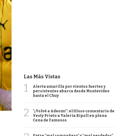
Las Más Vistas
1
Alerta amarilla por vientos fuertes y
persistentes abarca desde Montevideo
hasta el Chuy
2
"¡Volvé a Adeom!": el filoso comentario de
Yesty Prieto a Valeria Ripoll en plena
Cena de Famosos
Entre "mal compañero" y "mal perdedor",