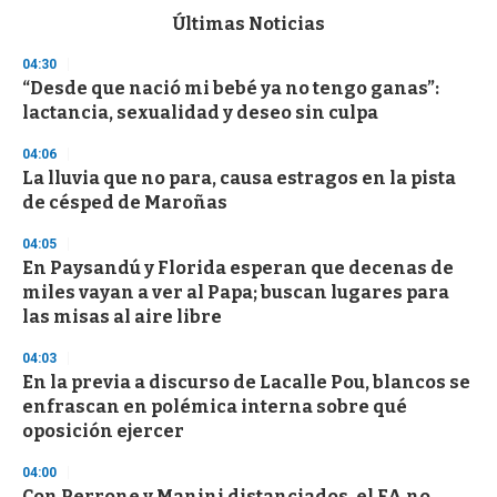
c
Últimas Noticias
o
n
04:30
d
“Desde que nació mi bebé ya no tengo ganas”:
s
o
lactancia, sexualidad y deseo sin culpa
f
3
04:06
3
s
La lluvia que no para, causa estragos en la pista
e
de césped de Maroñas
c
o
04:05
n
d
En Paysandú y Florida esperan que decenas de
s
miles vayan a ver al Papa; buscan lugares para
las misas al aire libre
04:03
En la previa a discurso de Lacalle Pou, blancos se
enfrascan en polémica interna sobre qué
oposición ejercer
04:00
Con Perrone y Manini distanciados, el FA no