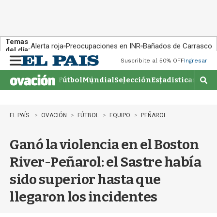
Temas
Alerta roja
Preocupaciones en INR
Bañados de Carrasco
del día:
Suscribite al 50% OFF
Ingresar
M
e
Fútbol
Mundial
Selección
Estadisticas
Agen
n
M
u
o
s
t
EL PAÍS
OVACIÓN
FÚTBOL
EQUIPO
PEÑAROL
r
a
Ganó la violencia en el Boston
r
b
River-Peñarol: el Sastre había
�
s
sido superior hasta que
q
u
llegaron los incidentes
e
d