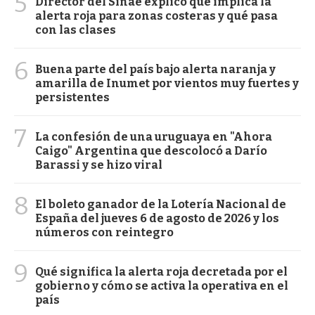
5
Director del Sinae explicó qué implica la
alerta roja para zonas costeras y qué pasa
con las clases
6
Buena parte del país bajo alerta naranja y
amarilla de Inumet por vientos muy fuertes y
persistentes
7
La confesión de una uruguaya en "Ahora
Caigo" Argentina que descolocó a Darío
Barassi y se hizo viral
8
El boleto ganador de la Lotería Nacional de
España del jueves 6 de agosto de 2026 y los
números con reintegro
9
Qué significa la alerta roja decretada por el
gobierno y cómo se activa la operativa en el
país