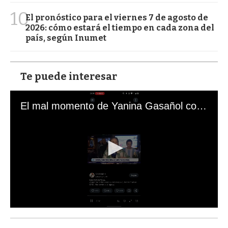
10
El pronóstico para el viernes 7 de agosto de
2026: cómo estará el tiempo en cada zona del
país, según Inumet
Te puede interesar
El mal momento de Yanina Gasañol con un hincha argentino en "Subrayado"
0
s
e