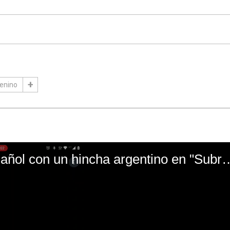
enino
El mal momento de Yanina Gasañol con un hin