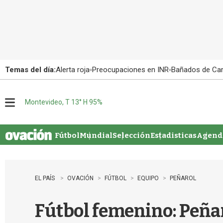
Temas del día:
Alerta roja
Preocupaciones en INR
Bañados de Ca
Montevideo, T 13° H 95%
M
e
n
u
Fútbol
Mundial
Selección
Estadisticas
Agenda
EL PAÍS
OVACIÓN
FÚTBOL
EQUIPO
PEÑAROL
Fútbol femenino: Peñar