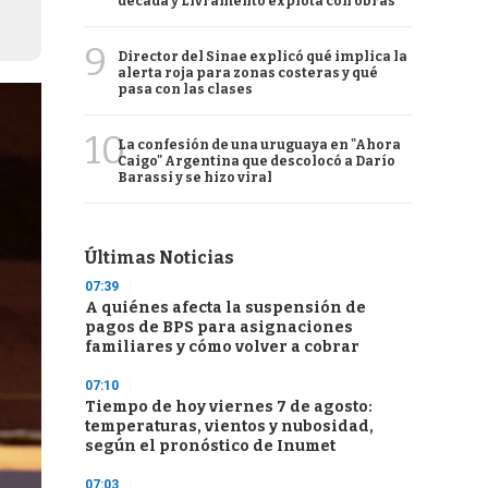
década y Livramento explota con obras
9
Director del Sinae explicó qué implica la
alerta roja para zonas costeras y qué
pasa con las clases
10
La confesión de una uruguaya en "Ahora
Caigo" Argentina que descolocó a Darío
Barassi y se hizo viral
Últimas Noticias
07:39
A quiénes afecta la suspensión de
pagos de BPS para asignaciones
familiares y cómo volver a cobrar
07:10
Tiempo de hoy viernes 7 de agosto:
temperaturas, vientos y nubosidad,
según el pronóstico de Inumet
07:03