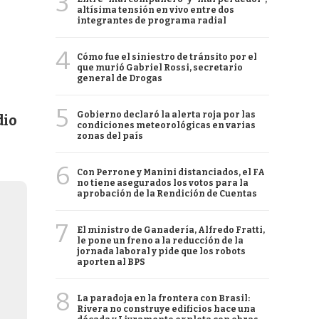
3
altísima tensión en vivo entre dos
integrantes de programa radial
4
Cómo fue el siniestro de tránsito por el
que murió Gabriel Rossi, secretario
general de Drogas
5
Gobierno declaró la alerta roja por las
dio
condiciones meteorológicas en varias
zonas del país
6
Con Perrone y Manini distanciados, el FA
no tiene asegurados los votos para la
aprobación de la Rendición de Cuentas
7
El ministro de Ganadería, Alfredo Fratti,
le pone un freno a la reducción de la
jornada laboral y pide que los robots
aporten al BPS
8
La paradoja en la frontera con Brasil:
Rivera no construye edificios hace una