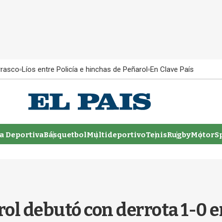
rrasco
Líos entre Policía e hinchas de Peñarol
En Clave País
 Deportiva
Básquetbol
Multideportivo
Tenis
Rugby
MotorSp
ol debutó con derrota 1-0 e