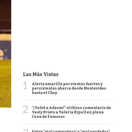
Las Más Vistas
1
Alerta amarilla por vientos fuertes y
persistentes abarca desde Montevideo
hasta el Chuy
2
"¡Volvé a Adeom!": el filoso comentario de
Yesty Prieto a Valeria Ripoll en plena
Cena de Famosos
Entre "mal compañero" y "mal perdedor",