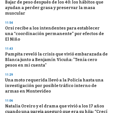
e
Bajar de peso después de los 40: los hábitos que
c
ayudan a perder grasa y preservar la masa
o
n
muscular
d
s
11:54
Orsi recibe a los intendentes para establecer
una “coordinación permanente” por efectos de
El Niño
11:43
Pampita reveló la crisis que vivió embarazada de
Blanca junto a Benjamín Vicuña: "Tenía cero
pesos en mi cuenta"
11:29
Una moto requerida llevó a la Policía hasta una
investigación por posible tráfico interno de
armas en Montevideo
11:06
Natalia Oreiro y el drama que vivió a los 17 años
cuando una pareja aseguró que era su hija: “Crecí