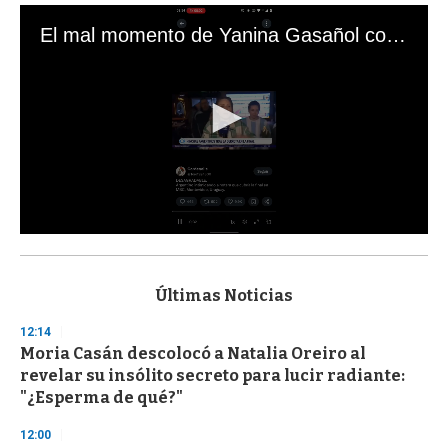
El mal momento de Yanina Gasañol con un hincha argentino en "Subrayado"
0
s
e
c
Últimas Noticias
o
n
12:14
d
Moria Casán descolocó a Natalia Oreiro al
s
o
revelar su insólito secreto para lucir radiante:
f
"¿Esperma de qué?"
3
3
s
12:00