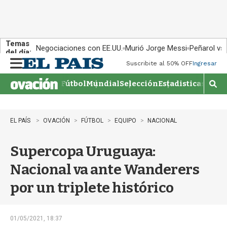
Temas
Negociaciones con EE.UU.
Murió Jorge Messi
Peñarol vs
del día:
Suscribite al 50% OFF
Ingresar
M
e
Fútbol
Mundial
Selección
Estadisticas
Agen
n
M
u
o
s
t
EL PAÍS
OVACIÓN
FÚTBOL
EQUIPO
NACIONAL
r
a
Supercopa Uruguaya:
r
b
Nacional va ante Wanderers
�
s
por un triplete histórico
q
u
e
d
01/05/2021, 18:37