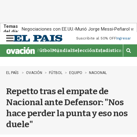
Temas
Negociaciones con EE.UU.
Murió Jorge Messi
Peñarol vs
del día:
Suscribite al 50% OFF
Ingresar
M
e
Fútbol
Mundial
Selección
Estadisticas
Agen
n
M
u
o
s
t
EL PAÍS
OVACIÓN
FÚTBOL
EQUIPO
NACIONAL
r
a
Repetto tras el empate de
r
b
Nacional ante Defensor: "Nos
�
s
hace perder la punta y eso nos
q
u
duele"
e
d