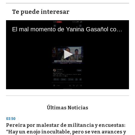
Te puede interesar
El mal momento de Yanina Gasañol con un hincha argentino en "Subrayado"
0
s
e
c
Últimas Noticias
o
n
03:50
d
Pereira por malestar de militancia y encuestas:
s
o
“Hay un enojo inocultable, pero se ven avances y
f