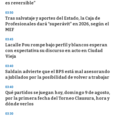
es reversible”
3
3
s
03:50
e
Tras salvataje y aportes del Estado, la Caja de
c
Profesionales dará “superávit” en 2026, según el
o
n
MEF
d
s
03:45
Lacalle Pou rompe bajo perfil y blancos esperan
con expectativa su discurso en acto en Ciudad
Vieja
03:40
Saldain advierte que el BPS está mal asesorando
a jubilados por la posibilidad de volver a trabajar
03:40
Qué partidos se juegan hoy, domingo 9 de agosto,
por la primera fecha del Torneo Clausura, hora y
dónde verlos
03:30