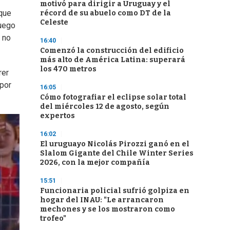
motivó para dirigir a Uruguay y el
 que
récord de su abuelo como DT de la
Celeste
luego
e no
16:40
Comenzó la construcción del edificio
más alto de América Latina: superará
los 470 metros
rer
 por
16:05
Cómo fotografiar el eclipse solar total
del miércoles 12 de agosto, según
expertos
16:02
El uruguayo Nicolás Pirozzi ganó en el
Slalom Gigante del Chile Winter Series
2026, con la mejor compañía
15:51
Funcionaria policial sufrió golpiza en
hogar del INAU: "Le arrancaron
mechones y se los mostraron como
trofeo"