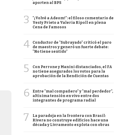
aporten al BPS
3
"¡Volvé a Adeom!": el filoso comentario de
Yesty Prieto a Valeria Ripoll en plena
Cena de Famosos
4
Conductor de "Subrayado" criticó el paro
de maestros y generó un fuerte debate:
"No tiene sentido"
5
Con Perrone y Manini distanciados, el FA
no tiene asegurados los votos para la
aprobación de la Rendición de Cuentas
6
Entre "mal compañero" y "mal perdedor",
altísima tensión en vivo entre dos
integrantes de programa radial
7
La paradoja en la frontera con Brasil:
Rivera no construye edificios hace una
década y Livramento explota con obras