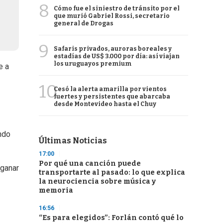
8
Cómo fue el siniestro de tránsito por el
que murió Gabriel Rossi, secretario
general de Drogas
9
Safaris privados, auroras boreales y
estadías de US$ 3.000 por día: así viajan
los uruguayos premium
e a
10
Cesó la alerta amarilla por vientos
fuertes y persistentes que abarcaba
desde Montevideo hasta el Chuy
endo
Últimas Noticias
17:00
Por qué una canción puede
 ganar
transportarte al pasado: lo que explica
la neurociencia sobre música y
memoria
16:56
“Es para elegidos”: Forlán contó qué lo