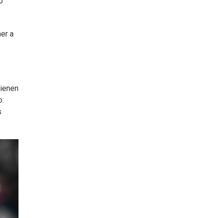
o
er a
tienen
o:
s