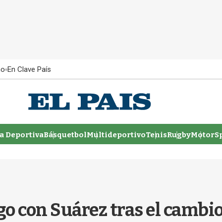
ño
En Clave País
 Deportiva
Básquetbol
Multideportivo
Tenis
Rugby
MotorSp
go con Suárez tras el cambio,