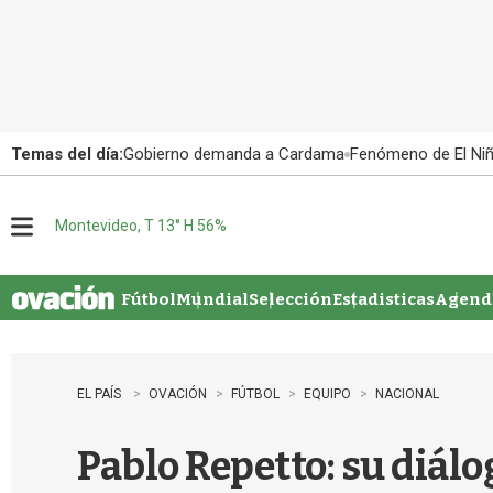
Temas del día:
Gobierno demanda a Cardama
Fenómeno de El Ni
Montevideo, T 13° H 56%
M
e
n
u
Fútbol
Mundial
Selección
Estadisticas
Agenda
EL PAÍS
OVACIÓN
FÚTBOL
EQUIPO
NACIONAL
Pablo Repetto: su diálo