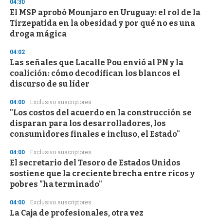
04:30
d
El MSP aprobó Mounjaro en Uruguay: el rol de la
s
o
Tirzepatida en la obesidad y por qué no es una
f
droga mágica
3
3
s
04:02
e
Las señales que Lacalle Pou envió al PN y la
c
coalición: cómo decodifican los blancos el
o
n
discurso de su líder
d
s
04:00
Exclusivo suscriptores
"Los costos del acuerdo en la construcción se
disparan para los desarrolladores, los
consumidores finales e incluso, el Estado"
04:00
Exclusivo suscriptores
El secretario del Tesoro de Estados Unidos
sostiene que la creciente brecha entre ricos y
pobres "ha terminado"
04:00
Exclusivo suscriptores
La Caja de profesionales, otra vez