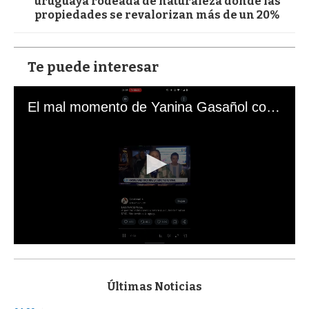
uruguaya rodeada de naturaleza donde las
propiedades se revalorizan más de un 20%
Te puede interesar
El mal momento de Yanina Gasañol con un hincha argentino en "Subrayado"
0
s
e
c
Últimas Noticias
o
n