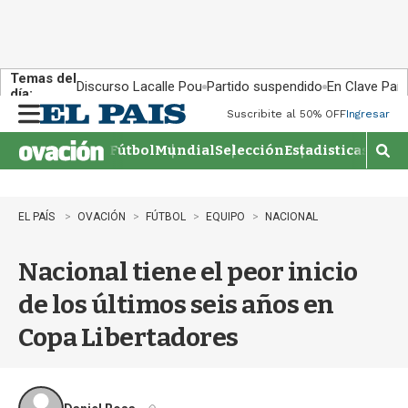
Temas del
Discurso Lacalle Pou
Partido suspendido
En Clave País
día:
Suscribite al 50% OFF
Ingresar
M
e
Fútbol
Mundial
Selección
Estadisticas
Agen
n
M
u
o
s
t
EL PAÍS
OVACIÓN
FÚTBOL
EQUIPO
NACIONAL
r
a
Nacional tiene el peor inicio
r
b
de los últimos seis años en
�
s
Copa Libertadores
q
u
e
d