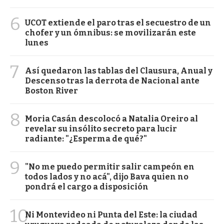
6
UCOT extiende el paro tras el secuestro de un
chofer y un ómnibus: se movilizarán este
lunes
7
Así quedaron las tablas del Clausura, Anual y
Descenso tras la derrota de Nacional ante
Boston River
8
Moria Casán descolocó a Natalia Oreiro al
revelar su insólito secreto para lucir
radiante: "¿Esperma de qué?"
9
"No me puedo permitir salir campeón en
todos lados y no acá", dijo Bava quien no
pondrá el cargo a disposición
10
Ni Montevideo ni Punta del Este: la ciudad