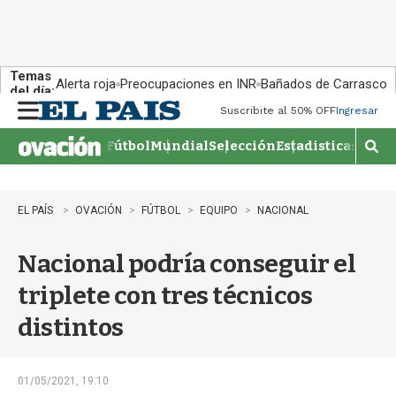
Temas
Alerta roja
Preocupaciones en INR
Bañados de Carrasco
del día:
Suscribite al 50% OFF
Ingresar
M
e
Fútbol
Mundial
Selección
Estadisticas
Agen
n
M
u
o
s
t
EL PAÍS
OVACIÓN
FÚTBOL
EQUIPO
NACIONAL
r
a
Nacional podría conseguir el
r
b
triplete con tres técnicos
�
s
distintos
q
u
e
d
01/05/2021, 19:10