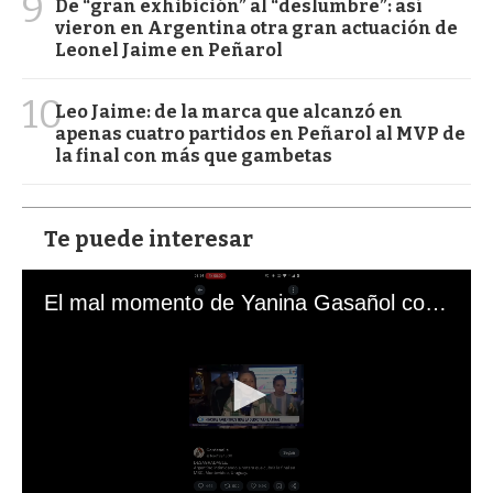
9
De “gran exhibición” al “deslumbre”: así
vieron en Argentina otra gran actuación de
Leonel Jaime en Peñarol
10
Leo Jaime: de la marca que alcanzó en
apenas cuatro partidos en Peñarol al MVP de
la final con más que gambetas
Te puede interesar
El mal momento de Yanina Gasañol con un hincha argentino en "Subrayado"