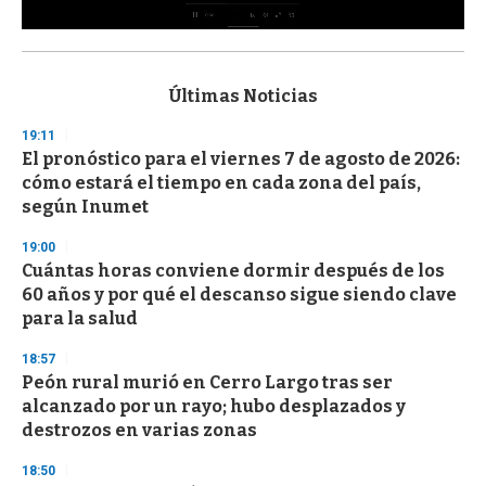
0
s
e
c
Últimas Noticias
o
n
19:11
d
El pronóstico para el viernes 7 de agosto de 2026:
s
o
cómo estará el tiempo en cada zona del país,
f
según Inumet
3
3
s
19:00
e
Cuántas horas conviene dormir después de los
c
60 años y por qué el descanso sigue siendo clave
o
n
para la salud
d
s
18:57
Peón rural murió en Cerro Largo tras ser
alcanzado por un rayo; hubo desplazados y
destrozos en varias zonas
18:50