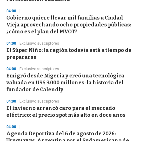
d
s
04:00
Gobierno quiere llevar mil familias a Ciudad
Vieja aprovechando ocho propiedades públicas:
¿cómo es el plan del MVOT?
04:00
Exclusivo suscriptores
El Súper Niño: la región todavía está a tiempo de
prepararse
04:00
Exclusivo suscriptores
Emigró desde Nigeria y creó una tecnológica
valuada en US$ 3.000 millones: la historia del
fundador de Calendly
04:00
Exclusivo suscriptores
El invierno arrancó caro para el mercado
eléctrico: el precio spot más alto en doce años
04:00
Agenda Deportiva del 6 de agosto de 2026:
Uruguay vs. Argentina por el Sudamericano de