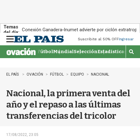
Temas
Conexión Ganadera
Inumet advierte por ciclón extratropi
del día:
Suscribite al 50% OFF
Ingresar
M
e
Fútbol
Mundial
Selección
Estadisticas
Agen
n
M
u
o
s
t
EL PAÍS
OVACIÓN
FÚTBOL
EQUIPO
NACIONAL
r
a
Nacional, la primera venta del
r
b
año y el repaso a las últimas
�
s
transferencias del tricolor
q
u
e
d
17/08/2022, 23:05