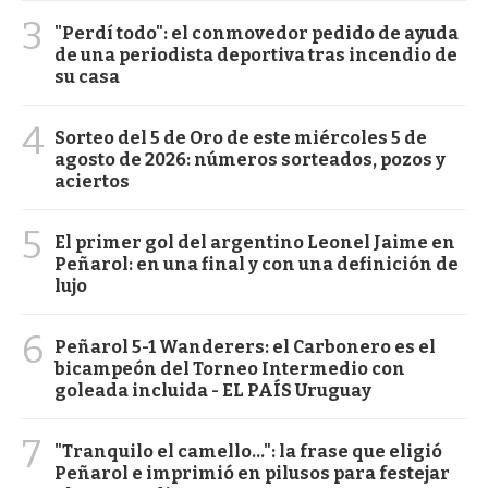
3
"Perdí todo": el conmovedor pedido de ayuda
de una periodista deportiva tras incendio de
su casa
4
Sorteo del 5 de Oro de este miércoles 5 de
agosto de 2026: números sorteados, pozos y
aciertos
5
El primer gol del argentino Leonel Jaime en
Peñarol: en una final y con una definición de
lujo
6
Peñarol 5-1 Wanderers: el Carbonero es el
bicampeón del Torneo Intermedio con
goleada incluida - EL PAÍS Uruguay
7
"Tranquilo el camello...": la frase que eligió
Peñarol e imprimió en pilusos para festejar