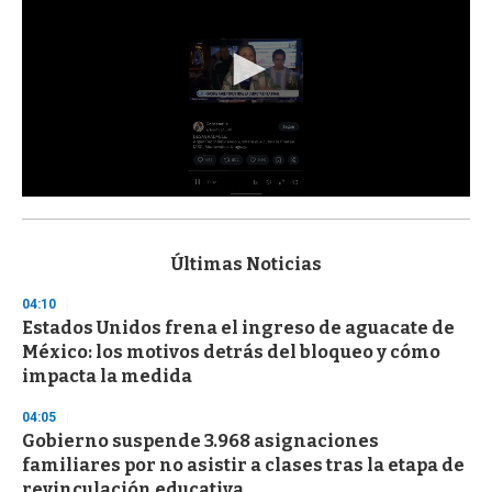
0
s
e
c
Últimas Noticias
o
n
04:10
d
Estados Unidos frena el ingreso de aguacate de
s
o
México: los motivos detrás del bloqueo y cómo
f
impacta la medida
3
3
s
04:05
e
Gobierno suspende 3.968 asignaciones
c
familiares por no asistir a clases tras la etapa de
o
n
revinculación educativa