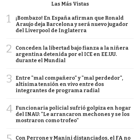
Las Más Vistas
1
¡Bombazo! En España afirman que Ronald
Araujo deja Barcelona y será nuevo jugador
del Liverpool de Inglaterra
2
Conceden la libertad bajo fianza a la niñera
argentina detenida por el ICE en EE.UU.
durante el Mundial
3
Entre "mal compañero" y "mal perdedor",
altísima tensión en vivo entre dos
integrantes de programa radial
4
Funcionaria policial sufrió golpiza en hogar
del INAU: "Le arrancaron mechones y se los
mostraron como trofeo"
5
Con Perrone y Manini distanciados, el FA no