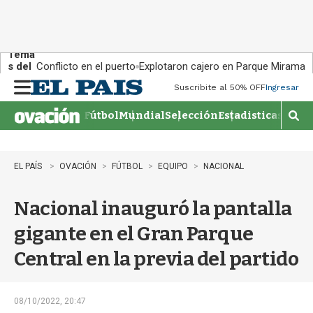
Tema
s del
Conflicto en el puerto
Explotaron cajero en Parque Miramar
día:
Suscribite al 50% OFF
Ingresar
M
e
Fútbol
Mundial
Selección
Estadisticas
Agen
n
M
u
o
s
t
EL PAÍS
OVACIÓN
FÚTBOL
EQUIPO
NACIONAL
r
a
Nacional inauguró la pantalla
r
b
gigante en el Gran Parque
�
s
Central en la previa del partido
q
u
e
d
08/10/2022, 20:47