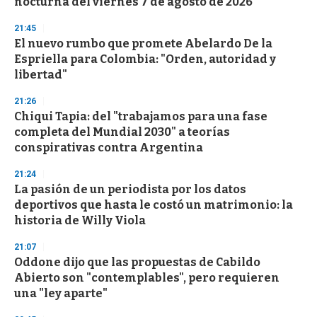
nocturna del viernes 7 de agosto de 2026
o
n
d
21:45
s
El nuevo rumbo que promete Abelardo De la
Espriella para Colombia: "Orden, autoridad y
libertad"
21:26
Chiqui Tapia: del "trabajamos para una fase
completa del Mundial 2030" a teorías
conspirativas contra Argentina
21:24
La pasión de un periodista por los datos
deportivos que hasta le costó un matrimonio: la
historia de Willy Viola
21:07
Oddone dijo que las propuestas de Cabildo
Abierto son "contemplables", pero requieren
una "ley aparte"