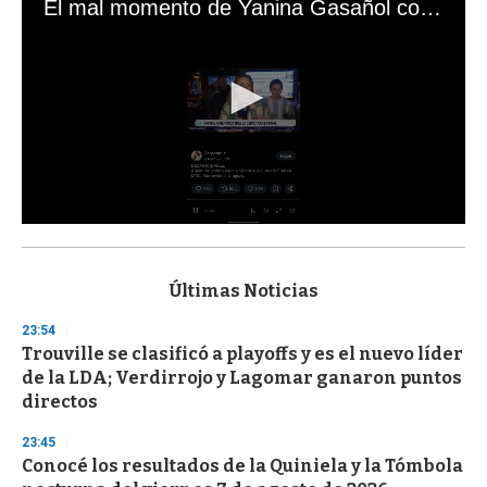
El mal momento de Yanina Gasañol con un hincha argentino en "Subrayado"
0
s
e
c
Últimas Noticias
o
n
23:54
d
Trouville se clasificó a playoffs y es el nuevo líder
s
o
de la LDA; Verdirrojo y Lagomar ganaron puntos
f
directos
3
3
s
23:45
e
Conocé los resultados de la Quiniela y la Tómbola
c