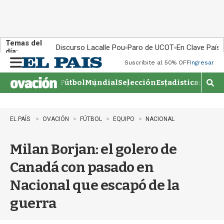
Temas del
Discurso Lacalle Pou
Paro de UCOT
En Clave País
día:
Suscribite al 50% OFF
Ingresar
M
e
Fútbol
Mundial
Selección
Estadisticas
Agen
n
M
u
o
s
t
EL PAÍS
OVACIÓN
FÚTBOL
EQUIPO
NACIONAL
r
a
Milan Borjan: el golero de
r
b
Canadá con pasado en
�
s
Nacional que escapó de la
q
u
guerra
e
d