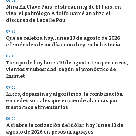
08:02
e
Mirá En Clave País, el streaming de El País, en
c
vivo: el politólogo Adolfo Garcé analiza el
o
n
discurso de Lacalle Pou
d
s
07:52
Qué se celebra hoy, lunes 10 de agosto de 2026:
efemérides de un día como hoy en la historia
07:10
Tiempo de hoy lunes 10 de agosto: temperaturas,
vientos y nubosidad, según el pronóstico de
Inumet
07:00
Likes, dopamina y algoritmos: la combinación
en redes sociales que enciende alarmas por
trastornos alimentarios
06:00
Así abre la cotización del dólar hoy lunes 10 de
agosto de 2026 en pesos uruguayos