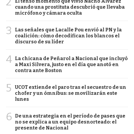
2
El tenso momento que vivió Nacho Álvarez
cuando una prostituta descubrió que llevaba
micrófono y cámara oculta
3
Las señales que Lacalle Pou envió al PN y la
coalición: cómo decodifican los blancos el
discurso de su líder
4
La chicana de Peñarol a Nacional que incluyó
a Maxi Silvera, justo en el día que anotó en
contra ante Boston
5
UCOT extiende el paro tras el secuestro de un
chofer y un ómnibus: se movilizarán este
lunes
6
De una estrategia en el período de pases que
no se explica a un equipo desnorteado: el
presente de Nacional