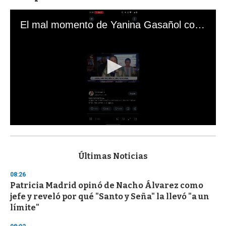
El mal momento de Yanina Gasañol con un hincha argentino en "Subrayado"
0
s
e
c
Últimas Noticias
o
n
08:26
d
Patricia Madrid opinó de Nacho Álvarez como
s
o
jefe y reveló por qué "Santo y Seña" la llevó "a un
f
límite"
3
3
s