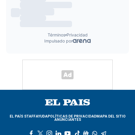
EL PAÍS STAFF
AYUDA
POLÍTICAS DE PRIVACIDAD
MAPA DEL SITIO
ANUNCIANTES
f
t
i
l
y
t
g
w
t