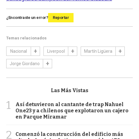
¿Encontraste un error?
Reportar
Temas relacionados
Nacional
Liverpool
Martín Ligüera
Jorge Giordano
Las Más Vistas
1
Así detuvieron al cantante de trap Nahuel
One23 y a chilenos que explotaron un cajero
en Parque Miramar
2
Comenzó la construcción del edificio más