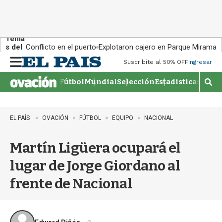
Tema
s del
Conflicto en el puerto
Explotaron cajero en Parque Miramar
día:
Suscribite al 50% OFF
Ingresar
M
e
Fútbol
Mundial
Selección
Estadisticas
Agen
n
M
u
o
s
t
EL PAÍS
OVACIÓN
FÚTBOL
EQUIPO
NACIONAL
r
a
Martín Ligüera ocupará el
r
b
lugar de Jorge Giordano al
�
s
frente de Nacional
q
u
e
d