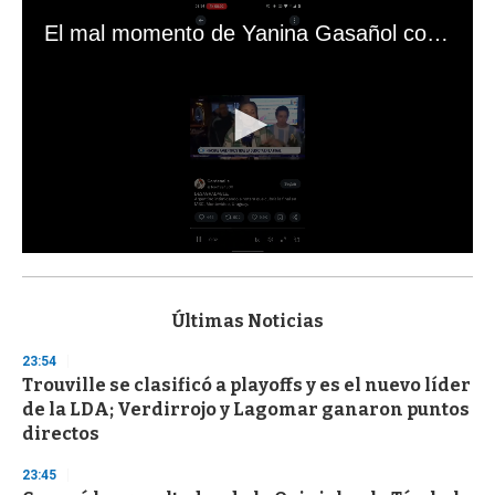
El mal momento de Yanina Gasañol con un hincha argentino en "Subrayado"
0
s
e
c
Últimas Noticias
o
n
23:54
d
Trouville se clasificó a playoffs y es el nuevo líder
s
o
de la LDA; Verdirrojo y Lagomar ganaron puntos
f
directos
3
3
s
23:45
e