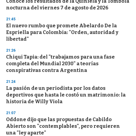
Conocé los resultados de la Quiniela y la Tómbola
c
nocturna del viernes 7 de agosto de 2026
o
n
d
21:45
s
El nuevo rumbo que promete Abelardo De la
Espriella para Colombia: "Orden, autoridad y
libertad"
21:26
Chiqui Tapia: del "trabajamos para una fase
completa del Mundial 2030" a teorías
conspirativas contra Argentina
21:24
La pasión de un periodista por los datos
deportivos que hasta le costó un matrimonio: la
historia de Willy Viola
21:07
Oddone dijo que las propuestas de Cabildo
Abierto son "contemplables", pero requieren
una "ley aparte"