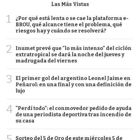
Las Más Vistas
1
¿Por qué está lenta o se cae la plataforma e-
BROU, qué alcance tiene el problema, qué
riesgos hay y cuándo se resolverá?
2
Inumet prevé que "lo más intenso" del ciclón
extratropical se dará la noche del jueves y
madrugada del viernes
3
El primer gol del argentino Leonel Jaime en
Peñarol: en una final y con una definición de
lujo
4
"Perdí todo": el conmovedor pedido de ayuda
de una periodista deportiva tras incendio de
su casa
5
Sorteo del 5 de Oro de este miércoles 5 de