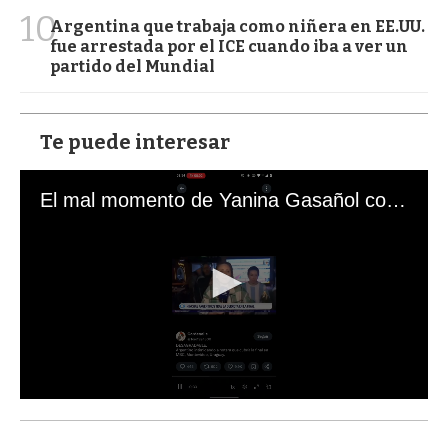
10
Argentina que trabaja como niñera en EE.UU.
fue arrestada por el ICE cuando iba a ver un
partido del Mundial
Te puede interesar
El mal momento de Yanina Gasañol con un hincha argentino en "Subrayado"
0
s
e