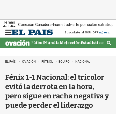
Temas
Conexión Ganadera
Inumet advierte por ciclón extratropi
del día:
Suscribite al 50% OFF
Ingresar
M
e
Fútbol
Mundial
Selección
Estadisticas
Agen
n
M
u
o
s
t
EL PAÍS
OVACIÓN
FÚTBOL
EQUIPO
NACIONAL
r
a
Fénix 1-1 Nacional: el tricolor
r
b
evitó la derrota en la hora,
�
s
pero sigue en racha negativa y
q
u
puede perder el liderazgo
e
d