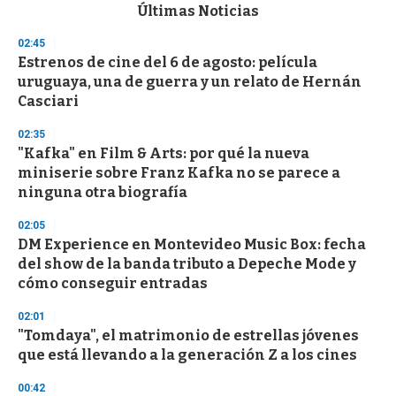
c
Últimas Noticias
o
n
02:45
d
Estrenos de cine del 6 de agosto: película
s
o
uruguaya, una de guerra y un relato de Hernán
f
Casciari
3
3
s
02:35
e
"Kafka" en Film & Arts: por qué la nueva
c
miniserie sobre Franz Kafka no se parece a
o
n
ninguna otra biografía
d
s
02:05
DM Experience en Montevideo Music Box: fecha
del show de la banda tributo a Depeche Mode y
cómo conseguir entradas
02:01
"Tomdaya", el matrimonio de estrellas jóvenes
que está llevando a la generación Z a los cines
00:42