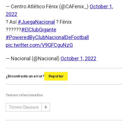
— Centro Atlético Fénix (@CAFenix_)
October 1,
2022
? Así
#JuegaNacional
? Fénix
??????
#ElClubGigante
#PoweredByClubNacionalDeFootball
pic.twitter.com/V9GFCguNzG
— Nacional (@Nacional)
October 1, 2022
¿Encontraste un error?
Reportar
Temas relacionados
Torneo Clausura