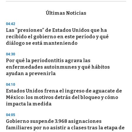
s
e
c
Últimas Noticias
o
n
04:42
d
Las "presiones" de Estados Unidos que ha
s
o
recibido el gobierno en este período y qué
f
diálogo se está manteniendo
3
3
s
04:30
e
Por qué la periodontitis agrava las
c
enfermedades autoinmunes y qué hábitos
o
n
ayudan a prevenirla
d
s
04:10
Estados Unidos frena el ingreso de aguacate de
México: los motivos detrás del bloqueo y cómo
impacta la medida
04:05
Gobierno suspende 3.968 asignaciones
familiares por no asistir a clases tras la etapa de