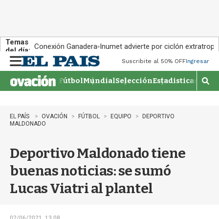
Temas
Conexión Ganadera
Inumet advierte por ciclón extratropi
del día:
Suscribite al 50% OFF
Ingresar
M
e
Fútbol
Mundial
Selección
Estadisticas
Agen
n
M
u
o
s
t
EL PAÍS
OVACIÓN
FÚTBOL
EQUIPO
DEPORTIVO
r
MALDONADO
a
r
Deportivo Maldonado tiene
b
�
buenas noticias: se sumó
s
q
Lucas Viatri al plantel
u
e
d
02/06/2021, 13:08