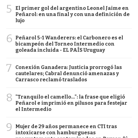
5
El primer gol del argentino Leonel Jaime en
Peñarol: en una final y con una definición de
lujo
6
Peñarol 5-1 Wanderers: el Carbonero es el
bicampeón del Torneo Intermedio con
goleada incluida - EL PAÍS Uruguay
7
Conexión Ganadera: Justicia prorrogó las
cautelares; Cabral denunció amenazas y
Carrasco reclamó traslados
8
"Tranquilo el camello...": la frase que eligió
Peñarol e imprimió en pilusos para festejar
el Intermedio
9
Mujer de 29 años permanece en CTI tras
intoxicarse con hamburguesas