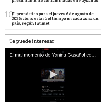
presuntamente contaminadas en Paysandú
10
El pronóstico para el jueves 6 de agosto de
2026: cómo estará el tiempo en cada zona del
país, según Inumet
Te puede interesar
El mal momento de Yanina Gasañol con un hincha argentino en "Subrayado"
0