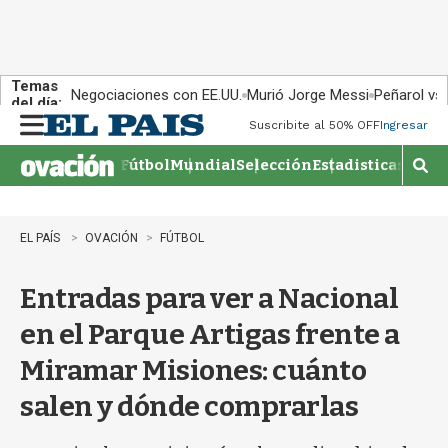
Temas
Negociaciones con EE.UU.
Murió Jorge Messi
Peñarol vs
del día:
Suscribite al 50% OFF
Ingresar
M
e
Fútbol
Mundial
Selección
Estadisticas
Agen
n
M
u
o
s
t
EL PAÍS
OVACIÓN
FÚTBOL
r
a
Entradas para ver a Nacional
r
b
en el Parque Artigas frente a
�
s
Miramar Misiones: cuánto
q
u
salen y dónde comprarlas
e
d