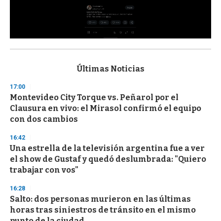
0
s
e
c
Últimas Noticias
o
n
17:00
d
Montevideo City Torque vs. Peñarol por el
s
o
Clausura en vivo: el Mirasol confirmó el equipo
f
con dos cambios
3
3
s
16:42
e
Una estrella de la televisión argentina fue a ver
c
el show de Gustaf y quedó deslumbrada: "Quiero
o
n
trabajar con vos"
d
s
16:28
Salto: dos personas murieron en las últimas
horas tras siniestros de tránsito en el mismo
punto de la ciudad