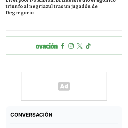
Liverpool 1-0 Albion: Brizuela le dio el agónico
triunfo al negriazul tras un jugadón de
Degregorio