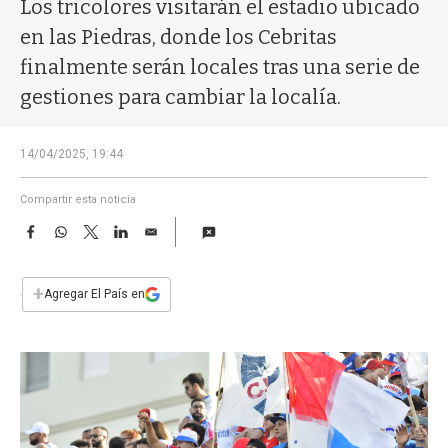
a
Los tricolores visitarán el estadio ubicado
en las Piedras, donde los Cebritas
finalmente serán locales tras una serie de
gestiones para cambiar la localía.
14/04/2025, 19:44
Compartir esta noticia
F
W
T
L
E
a
h
w
i
m
c
a
i
n
a
e
t
t
k
i
+
Agregar El País en
b
s
t
e
l
o
A
e
d
o
p
r
I
k
p
n