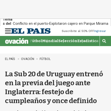
Tema
s del
Conflicto en el puerto
Explotaron cajero en Parque Miramar
día:
Suscribite al 50% OFF
Ingresar
M
e
Fútbol
Mundial
Selección
Estadisticas
Agen
n
M
u
o
s
t
EL PAÍS
OVACIÓN
FÚTBOL
r
a
La Sub 20 de Uruguay entrenó
r
b
en la previa del juego ante
�
s
Inglaterra: festejo de
q
u
cumpleaños y once definido
e
d