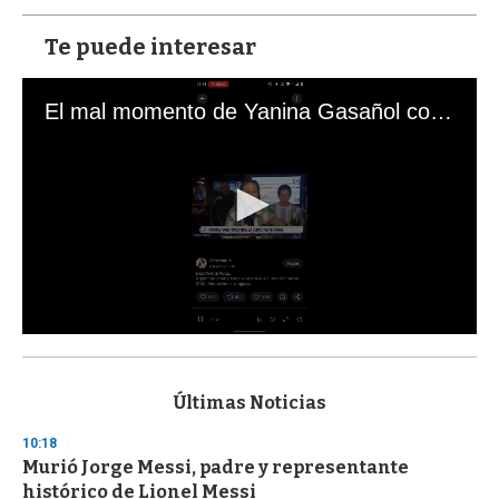
Te puede interesar
El mal momento de Yanina Gasañol con un hincha argentino en "Subrayado"
0
s
e
c
Últimas Noticias
o
n
10:18
d
Murió Jorge Messi, padre y representante
s
o
histórico de Lionel Messi