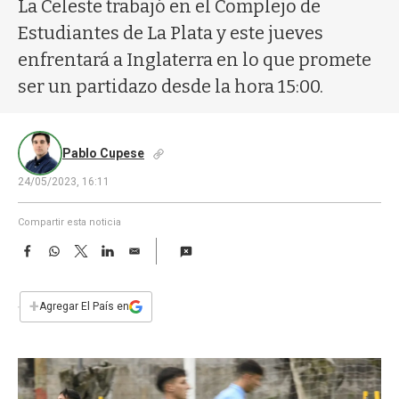
a
La Celeste trabajó en el Complejo de
Estudiantes de La Plata y este jueves
enfrentará a Inglaterra en lo que promete
ser un partidazo desde la hora 15:00.
Pablo Cupese
24/05/2023, 16:11
Compartir esta noticia
F
W
T
L
E
a
h
w
i
m
c
a
i
n
a
e
t
t
k
i
+
Agregar El País en
b
s
t
e
l
o
A
e
d
o
p
r
I
k
p
n