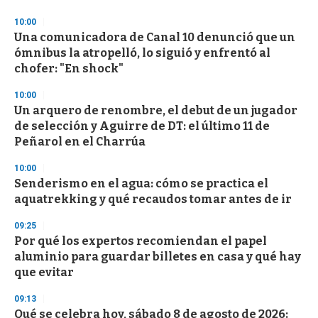
f
3
10:00
3
s
Una comunicadora de Canal 10 denunció que un
e
ómnibus la atropelló, lo siguió y enfrentó al
c
chofer: "En shock"
o
n
d
10:00
s
Un arquero de renombre, el debut de un jugador
de selección y Aguirre de DT: el último 11 de
Peñarol en el Charrúa
10:00
Senderismo en el agua: cómo se practica el
aquatrekking y qué recaudos tomar antes de ir
09:25
Por qué los expertos recomiendan el papel
aluminio para guardar billetes en casa y qué hay
que evitar
09:13
Qué se celebra hoy, sábado 8 de agosto de 2026: