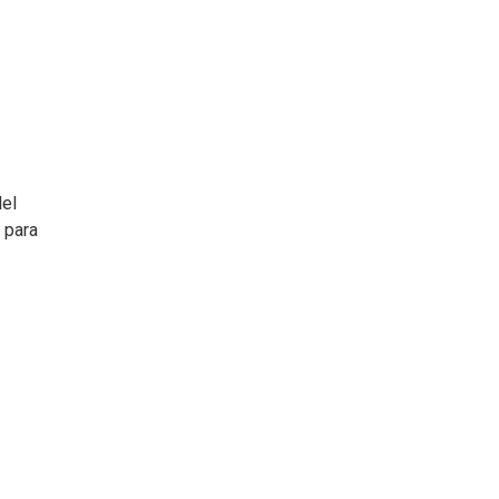
del
 para