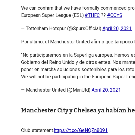
We can confirm that we have formally commenced proc
European Super League (ESL).
#THFC
??
#COYS
— Tottenham Hotspur (@SpursOfficial)
April 20, 2021
Por último, el Manchester United afirmó que tampoco 
"No participaremos en la Superliga europea. Hemos e
Gobierno del Reino Unido y de otros entes. Nos mant
poner en marcha soluciones sostenibles para los retos 
We will not be participating in the European Super Lea
— Manchester United (@ManUtd)
April 20, 2021
Manchester City y Chelsea ya habían hec
Club statement.
https://t.co/GeNQZn8091