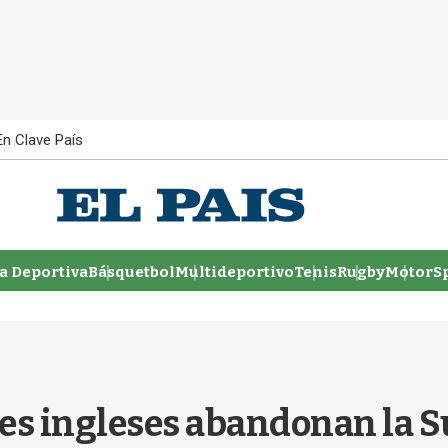
En Clave País
 Deportiva
Básquetbol
Multideportivo
Tenis
Rugby
MotorSp
ubes ingleses abandonan la 