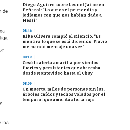
Diego Aguirre sobre Leonel Jaime en
Peñarol: “Lo vimos el primer día y
n de
jodíamos con que nos habían dado a
Messi”
sea
08:46
Kike Olivera rompió el silencio: "Es
iga.
mentira lo que se está diciendo, Flavio
me mandó mensaje una vez"
á",
08:19
Cesó la alerta amarilla por vientos
fuertes y persistentes que abarcaba
desde Montevideo hasta el Chuy
08:09
Un muerto, miles de personas sin luz,
árboles caídos y techos volados por el
temporal que ameritó alerta roja
 y
e los