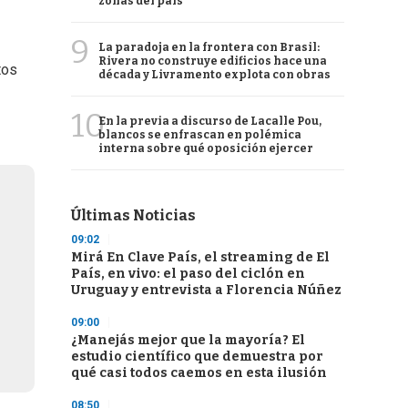
zonas del país
9
La paradoja en la frontera con Brasil:
Rivera no construye edificios hace una
tos
década y Livramento explota con obras
10
En la previa a discurso de Lacalle Pou,
blancos se enfrascan en polémica
interna sobre qué oposición ejercer
Últimas Noticias
09:02
Mirá En Clave País, el streaming de El
País, en vivo: el paso del ciclón en
Uruguay y entrevista a Florencia Núñez
09:00
¿Manejás mejor que la mayoría? El
estudio científico que demuestra por
qué casi todos caemos en esta ilusión
08:50