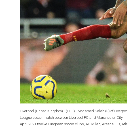
Liverpool (United Kingdom).- (FILE) - Mohamed Salah (R) of Liverpoo
League soccer match between Liverpool FC and Manchester City in Li
April 2021 twelve European soccer clubs, AC Milan, Arsenal FC, Atl