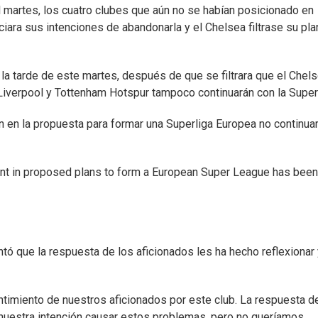
 martes, los cuatro clubes que aún no se habían posicionado en
iara sus intenciones de abandonarla y el Chelsea filtrase su pla
n la tarde de este martes, después de que se filtrara que el Chel
Liverpool y Tottenham Hotspur tampoco continuarán con la Superl
n en la propuesta para formar una Superliga Europea no continuar
ment in proposed plans to form a European Super League has been
ntó que la respuesta de los aficionados les ha hecho reflexionar
timiento de nuestros aficionados por este club. La respuesta d
nuestra intención causar estos problemas, pero no queríamos