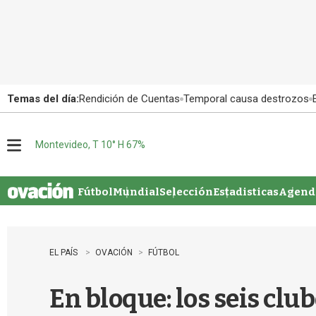
Temas del día:
Rendición de Cuentas
Temporal causa destrozos
Montevideo, T 10° H 67%
M
e
n
u
Fútbol
Mundial
Selección
Estadisticas
Agenda
EL PAÍS
OVACIÓN
FÚTBOL
En bloque: los seis cl