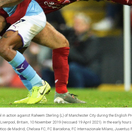
l in action against Raheem Sterling (L) of Manchester City during the English P
verpool, Britain, 10 November 2019 (reissued 19 April 2021). In the early hours 
etico de Madrid, Chelsea FC, FC Barcelona, FC Internazionale Milano, Juventus 