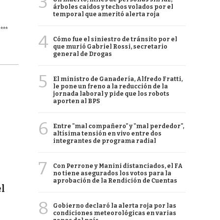
3
árboles caídos y techos volados por el
temporal que ameritó alerta roja
***
4
Cómo fue el siniestro de tránsito por el
que murió Gabriel Rossi, secretario
general de Drogas
5
El ministro de Ganadería, Alfredo Fratti,
le pone un freno a la reducción de la
jornada laboral y pide que los robots
aporten al BPS
6
Entre "mal compañero" y "mal perdedor",
altísima tensión en vivo entre dos
integrantes de programa radial
7
Con Perrone y Manini distanciados, el FA
no tiene asegurados los votos para la
aprobación de la Rendición de Cuentas
l
8
Gobierno declaró la alerta roja por las
condiciones meteorológicas en varias