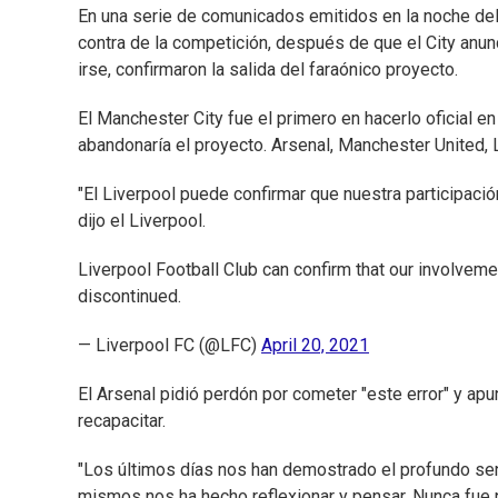
En una serie de comunicados emitidos en la noche del
contra de la competición, después de que el City anunc
irse, confirmaron la salida del faraónico proyecto.
El Manchester City fue el primero en hacerlo oficial e
abandonaría el proyecto. Arsenal, Manchester United, 
"El Liverpool puede confirmar que nuestra participació
dijo el Liverpool.
Liverpool Football Club can confirm that our involve
discontinued.
— Liverpool FC (@LFC)
April 20, 2021
El Arsenal pidió perdón por cometer "este error" y apu
recapacitar.
"Los últimos días nos han demostrado el profundo sen
mismos nos ha hecho reflexionar y pensar. Nunca fue 