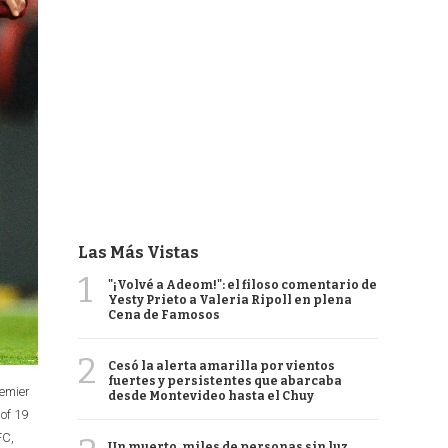
Las Más Vistas
1
"¡Volvé a Adeom!": el filoso comentario de
Yesty Prieto a Valeria Ripoll en plena
Cena de Famosos
2
Cesó la alerta amarilla por vientos
fuertes y persistentes que abarcaba
remier
desde Montevideo hasta el Chuy
of 19
FC,
Un muerto, miles de personas sin luz,