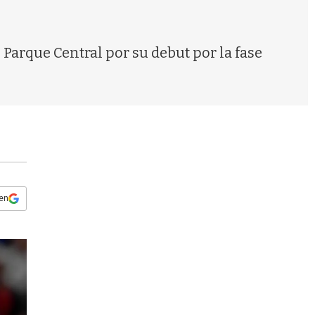
s
q
u
e
 Parque Central por su debut por la fase
d
a
 en