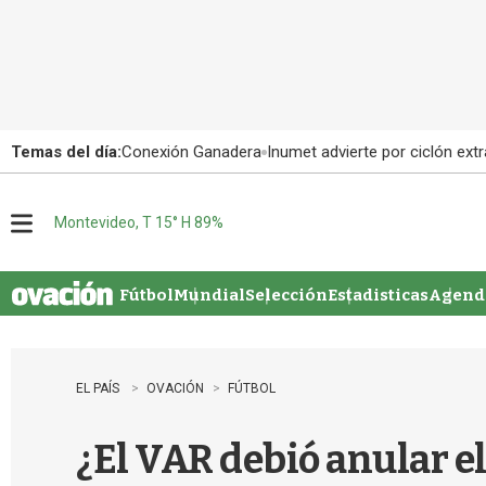
Temas del día:
Conexión Ganadera
Inumet advierte por ciclón extr
Montevideo, T 15° H 89%
M
e
n
u
Fútbol
Mundial
Selección
Estadisticas
Agenda
EL PAÍS
OVACIÓN
FÚTBOL
¿El VAR debió anular el