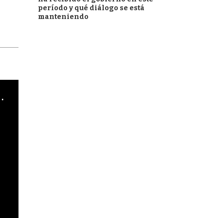
período y qué diálogo se está
manteniendo
cha argentino en "Subrayado"