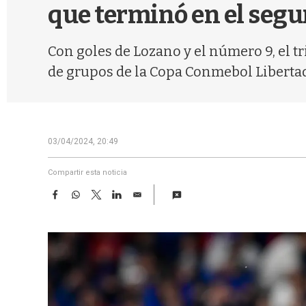
que terminó en el seg
Con goles de Lozano y el número 9, el tr
de grupos de la Copa Conmebol Liberta
03/04/2024, 20:49
Compartir esta noticia
F
W
T
L
E
a
h
w
i
m
c
a
i
n
a
e
t
t
k
i
b
s
t
e
l
o
A
e
d
o
p
r
I
k
p
n