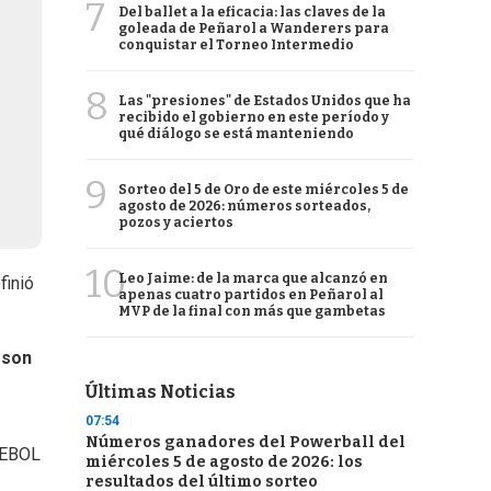
7
Del ballet a la eficacia: las claves de la
goleada de Peñarol a Wanderers para
conquistar el Torneo Intermedio
8
Las "presiones" de Estados Unidos que ha
recibido el gobierno en este período y
qué diálogo se está manteniendo
9
Sorteo del 5 de Oro de este miércoles 5 de
agosto de 2026: números sorteados,
pozos y aciertos
10
Leo Jaime: de la marca que alcanzó en
finió
apenas cuatro partidos en Peñarol al
MVP de la final con más que gambetas
rson
Últimas Noticias
07:54
Números ganadores del Powerball del
MEBOL
miércoles 5 de agosto de 2026: los
resultados del último sorteo