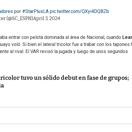
adores
por
#StarPlusLA
pic.twitter.com/QXyi4DQBZb
ter (@SC_ESPN)
April 3, 2024
aba entrar con pelota dominada al área de Nacional, cuando
Lea
uayo voló. Si bien el lateral tricolor fue a trabar con los tapones 
ente al rival. El VAR revisó la jugada y luego de unos segundos
tricolor tuvo un sólido debut en fase de grupos;
ia