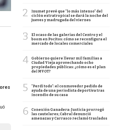
2
Inumet prevé que "lo más intenso" del
ciclón extratropical se dará la noche del
jueves y madrugada del viernes
3
El ocaso de las galerías del Centro y el
boom en Pocitos: cómo se reconfigura el
mercado de locales comerciales
4
Gobierno quiere llevar mil familias a
Ciudad Vieja aprovechando ocho
propiedades públicas: ¿cómo es el plan
del MVOT?
5
"Perdí todo": el conmovedor pedido de
dores
ayuda de una periodista deportiva tras
incendio de su casa
nuó
6
Conexión Ganadera: Justicia prorrogó
las cautelares; Cabral denunció
amenazas y Carrasco reclamó traslados