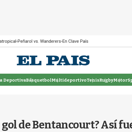
atropical
Peñarol vs. Wanderers
En Clave País
 Deportiva
Básquetbol
Multideportivo
Tenis
Rugby
MotorSp
 gol de Bentancourt? Así fu