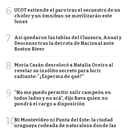
6
UCOT extiende el paro tras el secuestro de un
chofer y un ómnibus: se movilizarán este
lunes
7
Así quedaron las tablas del Clausura, Anual y
Descenso tras la derrota de Nacional ante
Boston River
8
Moria Casán descolocó a Natalia Oreiro al
revelar su insólito secreto para lucir
radiante: "¿Esperma de qué?"
9
"No me puedo permitir salir campeón en
todos lados y no acá", dijo Bava quien no
pondrá el cargo a disposición
10
Ni Montevideo ni Punta del Este: la ciudad
uruguaya rodeada de naturaleza donde las