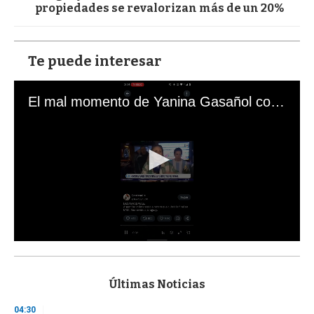
propiedades se revalorizan más de un 20%
Te puede interesar
El mal momento de Yanina Gasañol con un hincha argentino en "Subrayado"
0
s
e
c
Últimas Noticias
o
n
04:30
d