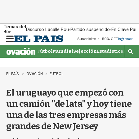
Temas del
Discurso Lacalle Pou
Partido suspendido
En Clave País
día:
Suscribite al 50% OFF
Ingresar
M
e
Fútbol
Mundial
Selección
Estadisticas
Agen
n
M
u
o
s
t
EL PAÍS
OVACIÓN
FÚTBOL
r
a
El uruguayo que empezó con
r
b
un camión "de lata" y hoy tiene
�
s
una de las tres empresas más
q
u
grandes de New Jersey
e
d