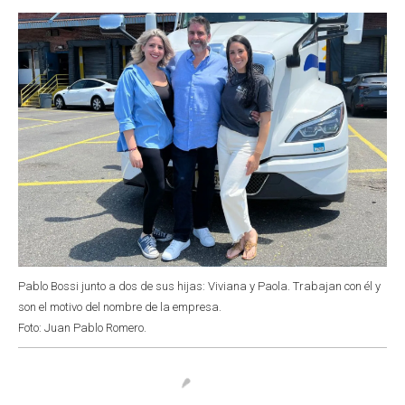
o
p
r
I
k
p
n
Pablo Bossi junto a dos de sus hijas: Viviana y Paola. Trabajan con él y
son el motivo del nombre de la empresa.
Foto: Juan Pablo Romero.