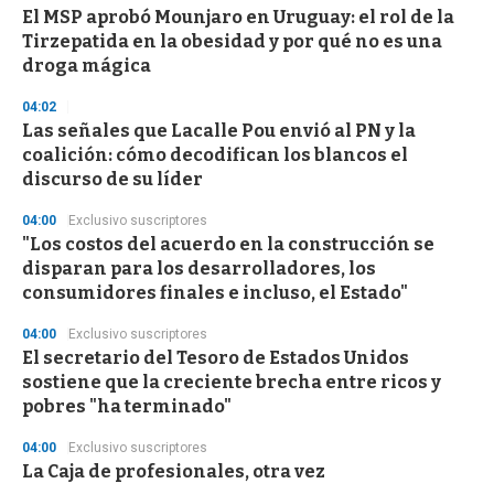
El MSP aprobó Mounjaro en Uruguay: el rol de la
s
o
Tirzepatida en la obesidad y por qué no es una
f
droga mágica
3
3
s
04:02
e
Las señales que Lacalle Pou envió al PN y la
c
coalición: cómo decodifican los blancos el
o
n
discurso de su líder
d
s
04:00
Exclusivo suscriptores
"Los costos del acuerdo en la construcción se
disparan para los desarrolladores, los
consumidores finales e incluso, el Estado"
04:00
Exclusivo suscriptores
El secretario del Tesoro de Estados Unidos
sostiene que la creciente brecha entre ricos y
pobres "ha terminado"
04:00
Exclusivo suscriptores
La Caja de profesionales, otra vez