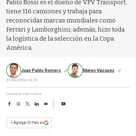
a
Pablo Bossi es el dueño de VPV Transport,
tiene 116 camiones y trabaja para
reconocidas marcas mundiales como
Ferrari y Lamborghini; además, hizo toda
la logística de la selección en la Copa
América.
Juan Pablo Romero
Mateo Vázquez
27/06/2024, 03:20
Compartir esta noticia
F
W
T
L
E
a
h
w
i
m
c
a
i
n
a
e
t
t
k
i
+
Agregar El País en
b
s
t
e
l
o
A
e
d