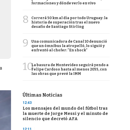
formaciones y dónde verlo en vivo
8
Correrá 50 km al día por todo Uruguay: la
historia de superación tras el nuevo
desafío de Santiago Stirling
9
Una comunicadora de Canal 10 denunció
que un ómnibus la atropelló, lo siguió y
enfrentó al chofer: "En shock"
10
La basura de Montevideo seguirá yendo a
a
Felipe Cardoso hasta al menos 2055, con
las obras que prevé la IMM
Últimas Noticias
12:43
Los mensajes del mundo del fútbol tras
la muerte de Jorge Messi y el minuto de
silencio que decretó AFA
12:11