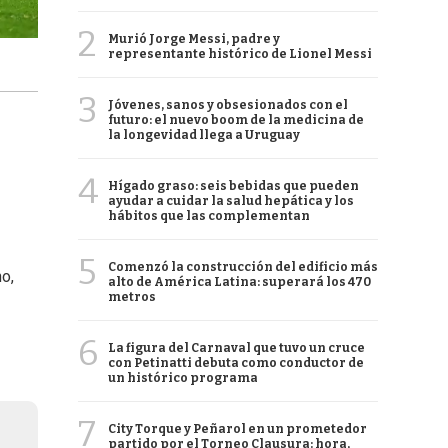
2
Murió Jorge Messi, padre y
representante histórico de Lionel Messi
3
Jóvenes, sanos y obsesionados con el
futuro: el nuevo boom de la medicina de
la longevidad llega a Uruguay
4
Hígado graso: seis bebidas que pueden
ayudar a cuidar la salud hepática y los
hábitos que las complementan
5
Comenzó la construcción del edificio más
o,
alto de América Latina: superará los 470
metros
6
La figura del Carnaval que tuvo un cruce
con Petinatti debuta como conductor de
un histórico programa
7
City Torque y Peñarol en un prometedor
partido por el Torneo Clausura: hora,