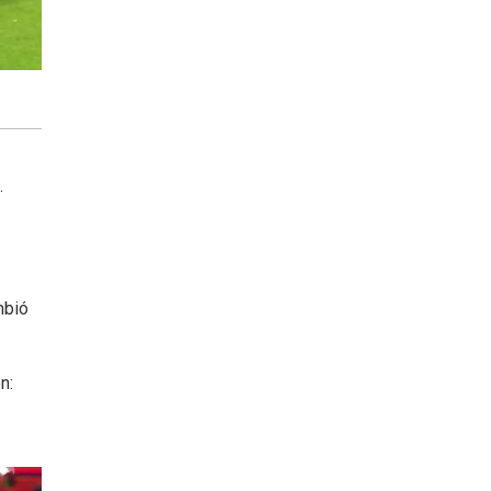
.
mbió
n: