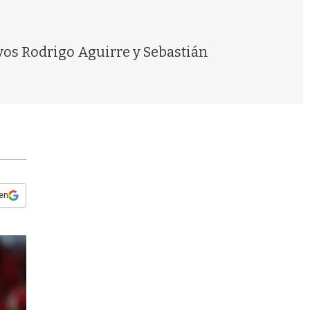
s
q
u
e
yos Rodrigo Aguirre y Sebastián
d
a
 en