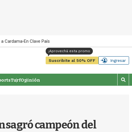
 a Cardama
En Clave País
Suscribite al 50% OFF
Ingresar
orts
Turf
Opinión
M
o
s
t
r
a
r
consagró campeón del
b
�