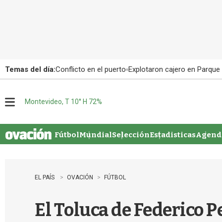
Temas del día:
Conflicto en el puerto
Explotaron cajero en Parque
Montevideo, T 10° H 72%
M
e
n
u
Fútbol
Mundial
Selección
Estadisticas
Agenda
EL PAÍS
OVACIÓN
FÚTBOL
El Toluca de Federico 