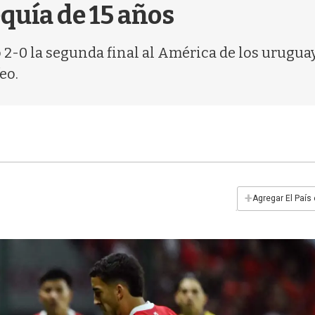
equía de 15 años
2-0 la segunda final al América de los urugua
eo.
+
Agregar El País