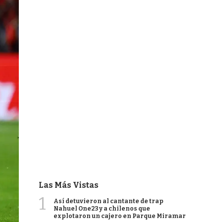
Las Más Vistas
1
Así detuvieron al cantante de trap
Nahuel One23 y a chilenos que
explotaron un cajero en Parque Miramar