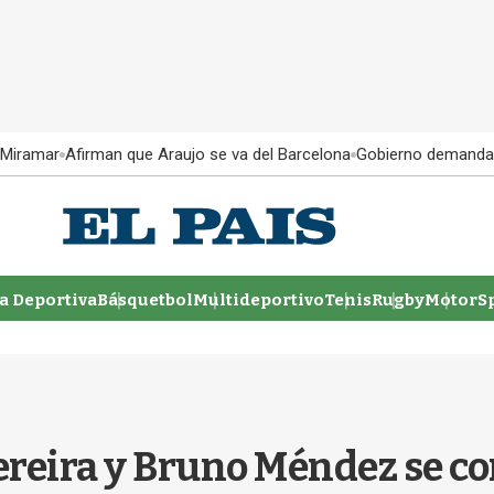
 Miramar
Afirman que Araujo se va del Barcelona
Gobierno demanda
 Deportiva
Básquetbol
Multideportivo
Tenis
Rugby
MotorSp
Pereira y Bruno Méndez se 