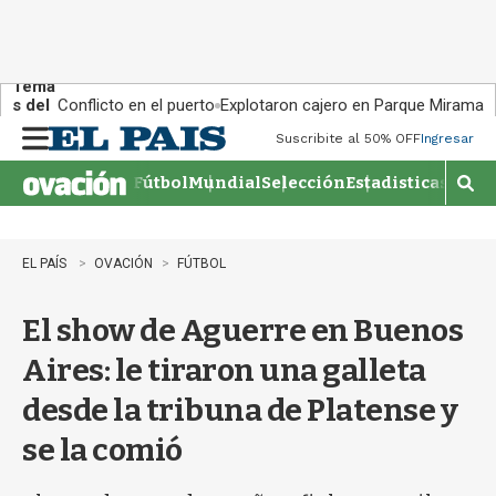
Tema
s del
Conflicto en el puerto
Explotaron cajero en Parque Miramar
día:
Suscribite al 50% OFF
Ingresar
M
e
Fútbol
Mundial
Selección
Estadisticas
Agen
n
M
u
o
s
t
EL PAÍS
OVACIÓN
FÚTBOL
r
a
El show de Aguerre en Buenos
r
b
Aires: le tiraron una galleta
�
s
desde la tribuna de Platense y
q
u
se la comió
e
d