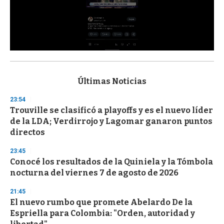
0
s
e
c
Últimas Noticias
o
n
23:54
d
Trouville se clasificó a playoffs y es el nuevo líder
s
o
de la LDA; Verdirrojo y Lagomar ganaron puntos
f
directos
3
3
s
23:45
e
Conocé los resultados de la Quiniela y la Tómbola
c
nocturna del viernes 7 de agosto de 2026
o
n
d
21:45
s
El nuevo rumbo que promete Abelardo De la
Espriella para Colombia: "Orden, autoridad y