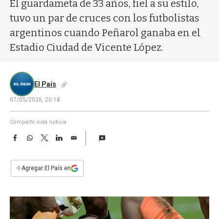
a
El guardameta de 33 años, fiel a su estilo,
tuvo un par de cruces con los futbolistas
argentinos cuando Peñarol ganaba en el
Estadio Ciudad de Vicente López.
El País
07/05/2026, 20:18
Compartir esta noticia
F
W
T
L
E
a
h
w
i
m
c
a
i
n
a
e
t
t
k
i
+
Agregar El País en
b
s
t
e
l
o
A
e
d
o
p
r
I
k
p
n