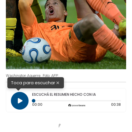
Washington Aguerre.
Foto: AFP.
×
Toca para escuchar
ESCUCHÁ EL RESUMEN HECHO CON IA
Tiempo transcurrido: 0 segundos
Durac
00:00
00:38