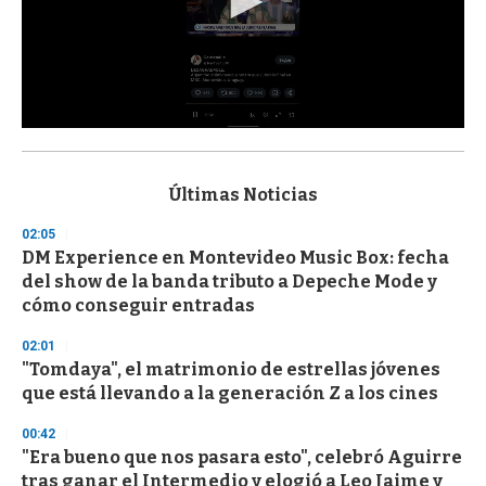
0
s
e
c
Últimas Noticias
o
n
02:05
d
DM Experience en Montevideo Music Box: fecha
s
o
del show de la banda tributo a Depeche Mode y
f
cómo conseguir entradas
3
3
s
02:01
e
"Tomdaya", el matrimonio de estrellas jóvenes
c
que está llevando a la generación Z a los cines
o
n
d
00:42
s
"Era bueno que nos pasara esto", celebró Aguirre
tras ganar el Intermedio y elogió a Leo Jaime y