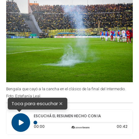
Bengala que cayó a la cancha en el clásico de la final del Intermedio.
Foto: Estefanía Leal.
×
Toca para escuchar
ESCUCHÁ EL RESUMEN HECHO CON IA
Tiempo transcurrido: 0 segundos
Durac
00:00
00:42