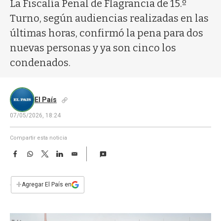
a
La Fiscalía Penal de Flagrancia de 15.º
Turno, según audiencias realizadas en las
últimas horas, confirmó la pena para dos
nuevas personas y ya son cinco los
condenados.
El País
07/05/2026, 18:24
Compartir esta noticia
F
W
T
L
E
a
h
w
i
m
c
a
i
n
a
e
t
t
k
i
+
Agregar El País en
b
s
t
e
l
o
A
e
d
o
p
r
I
k
p
n