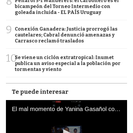
8
Peñarol 5-1 Wanderers: el Carbonero es el
bicampeón del Torneo Intermedio con
goleada incluida - EL PAÍS Uruguay
9
Conexión Ganadera: Justicia prorrogó las
cautelares; Cabral denunció amenazas y
Carrasco reclamó traslados
10
Se viene un ciclón extratropical: Inumet
publica un aviso especial a la población por
tormentas y viento
Te puede interesar
El mal momento de Yanina Gasañol con un hincha argentino en "Subrayado"