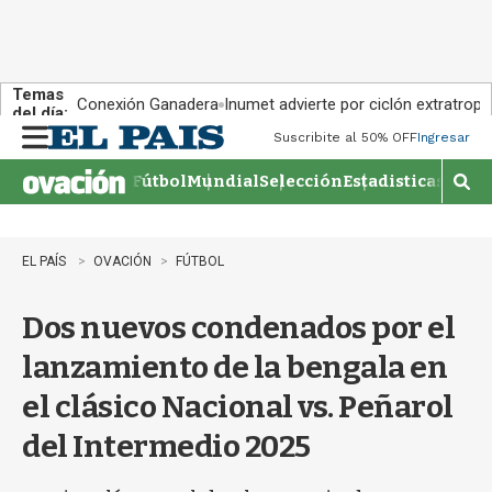
Temas
Conexión Ganadera
Inumet advierte por ciclón extratropi
del día:
Suscribite al 50% OFF
Ingresar
M
e
Fútbol
Mundial
Selección
Estadisticas
Agen
n
M
u
o
s
t
EL PAÍS
OVACIÓN
FÚTBOL
r
a
Dos nuevos condenados por el
r
b
lanzamiento de la bengala en
�
s
el clásico Nacional vs. Peñarol
q
u
del Intermedio 2025
e
d