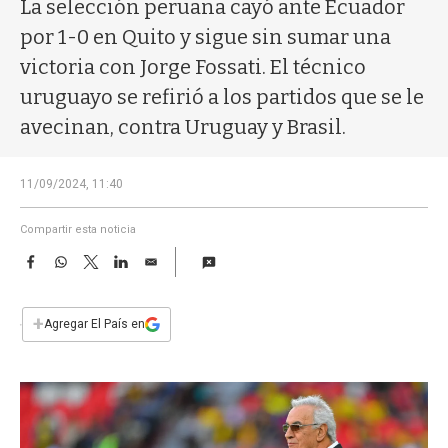
a
La selección peruana cayó ante Ecuador
por 1-0 en Quito y sigue sin sumar una
victoria con Jorge Fossati. El técnico
uruguayo se refirió a los partidos que se le
avecinan, contra Uruguay y Brasil.
11/09/2024, 11:40
Compartir esta noticia
F
W
T
L
E
a
h
w
i
m
c
a
i
n
a
e
t
t
k
i
+
Agregar El País en
b
s
t
e
l
o
A
e
d
o
p
r
I
k
p
n