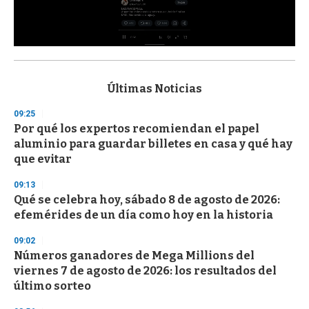
0
s
e
c
Últimas Noticias
o
n
09:25
d
Por qué los expertos recomiendan el papel
s
o
aluminio para guardar billetes en casa y qué hay
f
que evitar
3
3
s
09:13
e
Qué se celebra hoy, sábado 8 de agosto de 2026:
c
efemérides de un día como hoy en la historia
o
n
d
09:02
s
Números ganadores de Mega Millions del
viernes 7 de agosto de 2026: los resultados del
último sorteo