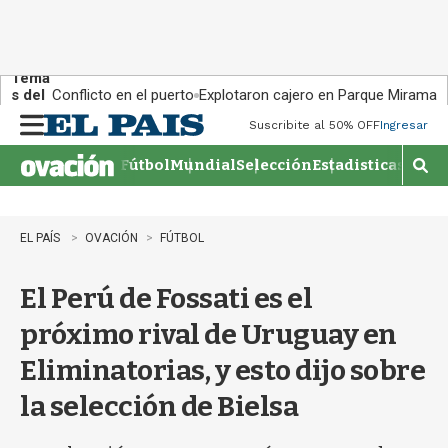
Tema
s del
Conflicto en el puerto
Explotaron cajero en Parque Miramar
día:
Suscribite al 50% OFF
Ingresar
M
e
Fútbol
Mundial
Selección
Estadisticas
Agen
n
M
u
o
s
t
EL PAÍS
OVACIÓN
FÚTBOL
r
a
El Perú de Fossati es el
r
b
próximo rival de Uruguay en
�
s
Eliminatorias, y esto dijo sobre
q
u
la selección de Bielsa
e
d