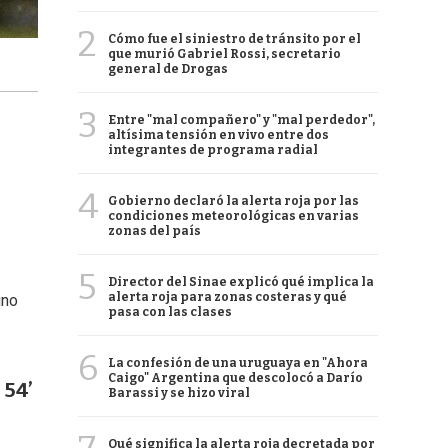
2
Cómo fue el siniestro de tránsito por el
que murió Gabriel Rossi, secretario
general de Drogas
3
Entre "mal compañero" y "mal perdedor",
altísima tensión en vivo entre dos
integrantes de programa radial
4
Gobierno declaró la alerta roja por las
condiciones meteorológicas en varias
zonas del país
5
Director del Sinae explicó qué implica la
alerta roja para zonas costeras y qué
uno
pasa con las clases
6
La confesión de una uruguaya en "Ahora
Caigo" Argentina que descolocó a Darío
 54’
Barassi y se hizo viral
Qué significa la alerta roja decretada por