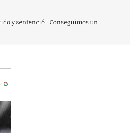
s
q
u
e
rtido y sentenció: "Conseguimos un
d
a
 en