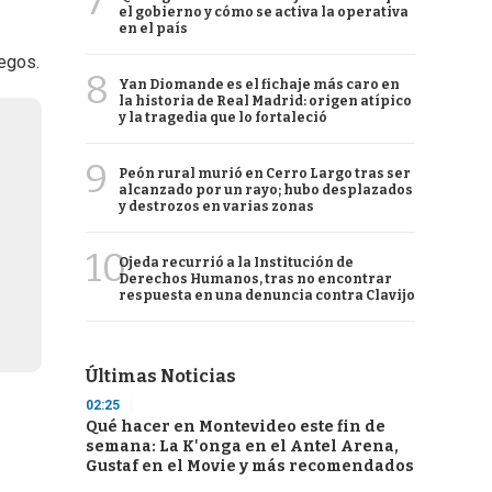
7
el gobierno y cómo se activa la operativa
en el país
uegos.
8
Yan Diomande es el fichaje más caro en
la historia de Real Madrid: origen atípico
y la tragedia que lo fortaleció
9
Peón rural murió en Cerro Largo tras ser
alcanzado por un rayo; hubo desplazados
y destrozos en varias zonas
10
Ojeda recurrió a la Institución de
Derechos Humanos, tras no encontrar
respuesta en una denuncia contra Clavijo
Últimas Noticias
02:25
Qué hacer en Montevideo este fin de
semana: La K'onga en el Antel Arena,
Gustaf en el Movie y más recomendados