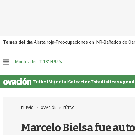
Temas del día:
Alerta roja
Preocupaciones en INR
Bañados de Ca
Montevideo, T 13° H 95%
M
e
n
u
Fútbol
Mundial
Selección
Estadisticas
Agenda
EL PAÍS
OVACIÓN
FÚTBOL
Marcelo Bielsa fue aut