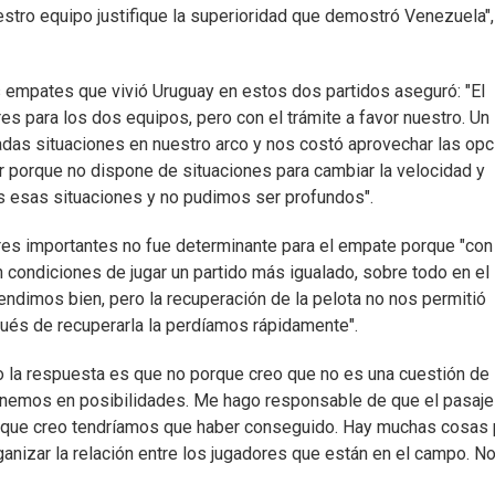
estro equipo justifique la superioridad que demostró Venezuela",
s empates que vivió Uruguay en estos dos partidos aseguró: "El
es para los dos equipos, pero con el trámite a favor nuestro. Un
iadas situaciones en nuestro arco y nos costó aprovechar las op
r porque no dispone de situaciones para cambiar la velocidad y
mos esas situaciones y no pudimos ser profundos".
ores importantes no fue determinante para el empate porque "con
ondiciones de jugar un partido más igualado, sobre todo en el
dimos bien, pero la recuperación de la pelota no nos permitió
pués de recuperarla la perdíamos rápidamente".
 la respuesta es que no porque creo que no es una cuestión de
tenemos en posibilidades. Me hago responsable de que el pasaje
s que creo tendríamos que haber conseguido. Hay muchas cosas 
nizar la relación entre los jugadores que están en el campo. N