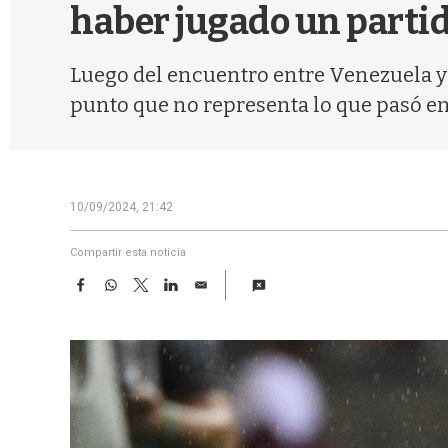
haber jugado un parti
Luego del encuentro entre Venezuela y 
punto que no representa lo que pasó en
10/09/2024, 21:42
Compartir esta noticia
F
W
T
L
E
a
h
w
i
m
c
a
i
n
a
e
t
t
k
i
b
s
t
e
l
o
A
e
d
o
p
r
I
k
p
n