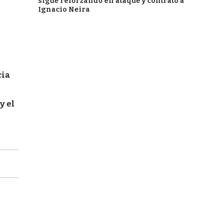
sigue reforzando en ataque y contrató a
Ignacio Neira
cia
y el