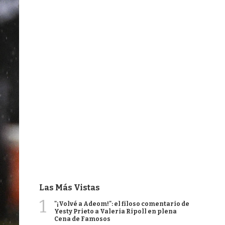
Las Más Vistas
1
"¡Volvé a Adeom!": el filoso comentario de
Yesty Prieto a Valeria Ripoll en plena
Cena de Famosos