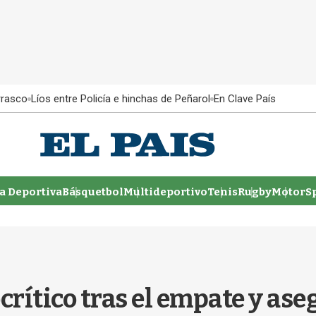
rrasco
Líos entre Policía e hinchas de Peñarol
En Clave País
 Deportiva
Básquetbol
Multideportivo
Tenis
Rugby
MotorSp
ocrítico tras el empate y as