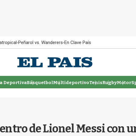
atropical
Peñarol vs. Wanderers
En Clave País
 Deportiva
Básquetbol
Multideportivo
Tenis
Rugby
MotorSp
entro de Lionel Messi con un