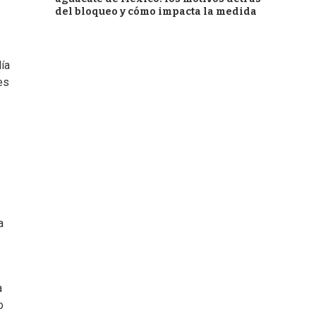
del bloqueo y cómo impacta la medida
ía
es
a
a
o