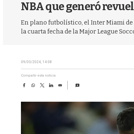
NBA que generó revuel
En plano futbolístico, el Inter Miami de
la cuarta fecha de la Major League Socc
09/03/2024, 14:08
Compartir esta noticia
F
W
T
L
E
a
h
w
i
m
c
a
i
n
a
e
t
t
k
i
b
s
t
e
l
o
A
e
d
o
p
r
I
k
p
n