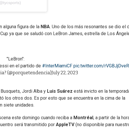
@tycsports)
 alguna figura de la
NBA
. Uno de los más resonantes se dio el d
 Cup ya que se saludó con LeBron James, estrella de Los Ángel
"LeBron":
ssi en el partido de
#InterMiamiCF
pic.twitter.com/rVGBJjDveR
cia? (@porquetendencia)
July 22, 2023
 Busquets, Jordi Alba y
Luis Suárez
está invicto en la temporad
 los otros dos. Es por esto que se encuentra en la cima de la
n siete unidades.
 escena este domingo cuando reciba a
Montréal
, a partir de la hor
ncuentro será transmitido por
AppleTV
(no disponible para nuestr