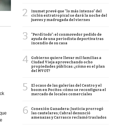
2
Inumet prevé que "lo más intenso" del
ciclón extratropical se dará la noche del
jueves y madrugada del viernes
3
"Perdí todo": el conmovedor pedido de
ayuda de una periodista deportiva tras
incendio de su casa
4
Gobierno quiere llevar mil familias a
Ciudad Vieja aprovechando ocho
propiedades públicas: ¿cómo es el plan
del MVOT?
5
El ocaso de las galerías del Centro y el
boom en Pocitos: cómo se reconfigura el
ack
mercado de locales comerciales
6
Conexión Ganadera: Justicia prorrogó
rque
las cautelares; Cabral denunció
amenazas y Carrasco reclamó traslados
se