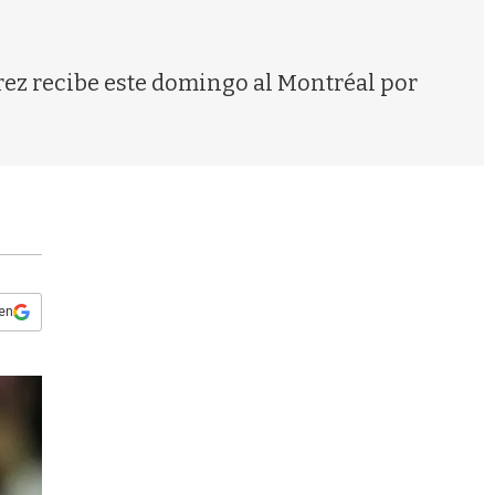
s
q
u
e
uárez recibe este domingo al Montréal por
d
a
 en