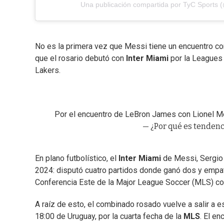
Una publicación compartida por TyC Sports (
No es la primera vez que Messi tiene un encuentro con
que el rosario debutó con
Inter Miami
por la Leagues
Lakers.
Por el encuentro de LeBron James con Lionel Me
— ¿Por qué es tenden
En plano futbolístico, el
Inter Miami
de Messi, Sergio
2024: disputó cuatro partidos donde ganó dos y empató
Conferencia Este de la Major League Soccer (MLS) co
A raíz de esto, el combinado rosado vuelve a salir a
18:00 de Uruguay, por la cuarta fecha de la
MLS
. El e