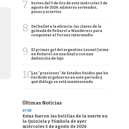
7
Sorteo del 5 de Oro de este miércoles 5 de
agosto de 2026: números sorteados,
pozos y aciertos
8
Del ballet a la eficacia: las claves de la
goleada de Peñarol a Wanderers para
conquistar el Torneo Intermedio
9
El primer gol del argentino Leonel Jaime
en Peñarol: en una final y con una
definición de lujo
10
Las "presiones" de Estados Unidos que ha
recibido el gobierno en este período y
qué diálogo se está manteniendo
Últimas Noticias
07:00
Estas fueron las bolillas de la suerte en
la Quiniela y Tómbola de ayer
miércoles 5 de agosto de 2026