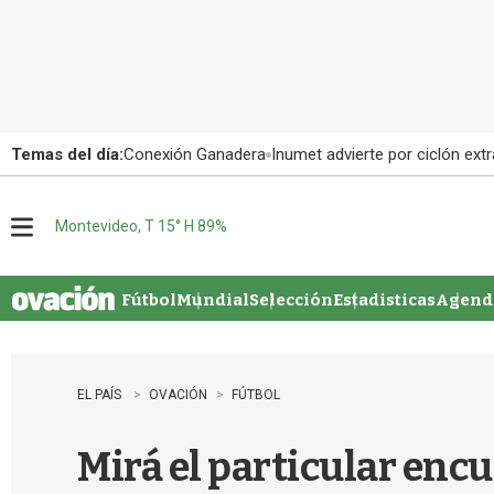
Temas del día:
Conexión Ganadera
Inumet advierte por ciclón extr
Montevideo, T 15° H 89%
M
e
n
u
Fútbol
Mundial
Selección
Estadisticas
Agenda
EL PAÍS
OVACIÓN
FÚTBOL
Mirá el particular encu