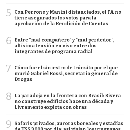
5
Con Perrone y Manini distanciados, el FA no
tiene asegurados los votos para la
aprobación de la Rendición de Cuentas
6
Entre "mal compañero" y "mal perdedor",
altísima tensión en vivo entre dos
integrantes de programa radial
7
Cómo fue el siniestro de tránsito por el que
murió Gabriel Rossi, secretario general de
Drogas
8
La paradoja en la frontera con Brasil: Rivera
no construye edificios hace una década y
Livramento explota con obras
9
Safaris privados, auroras boreales y estadías
de US$ 3.000 por día: así viajan los uruguayos