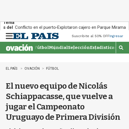
Tema
s del
Conflicto en el puerto
Explotaron cajero en Parque Miramar
día:
Suscribite al 50% OFF
Ingresar
M
e
Fútbol
Mundial
Selección
Estadisticas
Agen
n
M
u
o
s
t
EL PAÍS
OVACIÓN
FÚTBOL
r
a
El nuevo equipo de Nicolás
r
b
Schiappacasse, que vuelve a
�
s
jugar el Campeonato
q
u
Uruguayo de Primera División
e
d