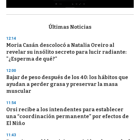
0
s
e
c
Últimas Noticias
o
n
12:14
d
Moria Casán descolocó a Natalia Oreiro al
s
o
revelar su insólito secreto para lucir radiante:
f
"¿Esperma de qué?"
3
3
s
12:00
e
Bajar de peso después de los 40: los hábitos que
c
ayudan a perder grasa y preservar la masa
o
n
muscular
d
s
11:54
Orsi recibe a los intendentes para establecer
una “coordinación permanente” por efectos de
El Niño
11:43