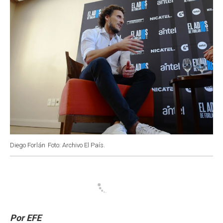
k
p
n
Diego Forlán
Foto: Archivo El País.
Por EFE