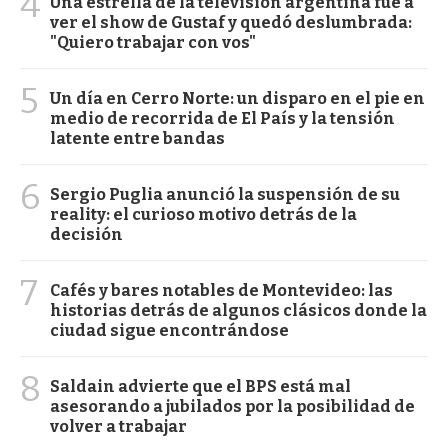
4
Una estrella de la televisión argentina fue a
ver el show de Gustaf y quedó deslumbrada:
"Quiero trabajar con vos"
5
Un día en Cerro Norte: un disparo en el pie en
medio de recorrida de El País y la tensión
latente entre bandas
6
Sergio Puglia anunció la suspensión de su
reality: el curioso motivo detrás de la
decisión
7
Cafés y bares notables de Montevideo: las
historias detrás de algunos clásicos donde la
ciudad sigue encontrándose
8
Saldain advierte que el BPS está mal
asesorando a jubilados por la posibilidad de
volver a trabajar