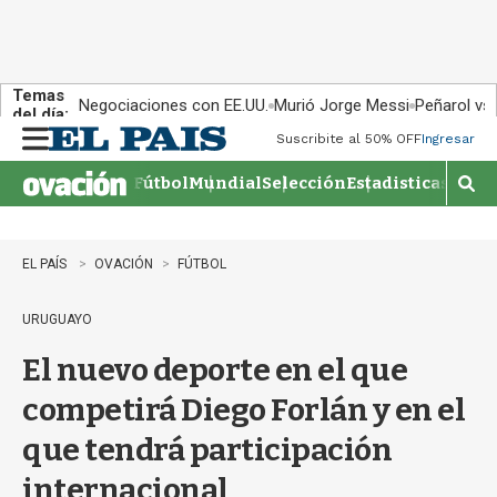
Temas
Negociaciones con EE.UU.
Murió Jorge Messi
Peñarol vs
del día:
Suscribite al 50% OFF
Ingresar
M
e
Fútbol
Mundial
Selección
Estadisticas
Agen
n
M
u
o
s
t
EL PAÍS
OVACIÓN
FÚTBOL
r
a
URUGUAYO
r
b
El nuevo deporte en el que
�
s
competirá Diego Forlán y en el
q
u
que tendrá participación
e
d
internacional