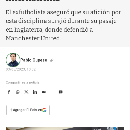
a
El exfutbolista aseguró que su afición por
esta disciplina surgió durante su pasaje
en Inglaterra, donde defendió a
Manchester United.
Pablo Cupese
03/05/2023, 10:32
Compartir esta noticia
F
W
T
L
E
a
h
w
i
m
c
a
i
n
a
e
t
t
k
i
+
Agregar El País en
b
s
t
e
l
o
A
e
d
o
p
r
I