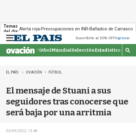
Temas
Alerta roja
Preocupaciones en INR
Bañados de Carrasco
del día:
Suscribite al 50% OFF
Ingresar
M
e
Fútbol
Mundial
Selección
Estadisticas
Agen
n
M
u
o
s
t
EL PAÍS
OVACIÓN
FÚTBOL
r
a
El mensaje de Stuani a sus
r
b
seguidores tras conocerse que
�
s
será baja por una arritmia
q
u
e
d
02/09/2022, 13:48