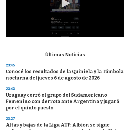
0
s
e
c
Últimas Noticias
o
n
23:45
d
Conocé los resultados de la Quiniela y la Tómbola
s
o
nocturna del jueves 6 de agosto de 2026
f
3
23:43
3
s
Uruguay cerró el grupo del Sudamericano
e
Femenino con derrota ante Argentina y jugará
c
por el quinto puesto
o
n
d
23:27
s
Altas y bajas de la Liga AUF: Albion se sigue