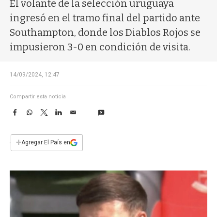
a
El volante de la selección uruguaya
ingresó en el tramo final del partido ante
Southampton, donde los Diablos Rojos se
impusieron 3-0 en condición de visita.
14/09/2024, 12:47
Compartir esta noticia
F
W
T
L
E
a
h
w
i
m
c
a
i
n
a
e
t
t
k
i
+
Agregar El País en
b
s
t
e
l
o
A
e
d
o
p
r
I
k
p
n