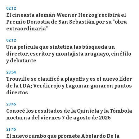
n
02:12
d
El cineasta alemán Werner Herzog recibirá el
s
o
Premio Donostia de San Sebastián por su "obra
f
extraordinaria"
3
3
s
02:12
e
Una película que sintetiza las búsqueda un
c
director, escritor y montajista uruguayo, cinéfilo
o
n
y debutante
d
s
23:54
Trouville se clasificó a playoffs y es el nuevo líder
de la LDA; Verdirrojo y Lagomar ganaron puntos
directos
23:45
Conocé los resultados de la Quiniela y la Tómbola
nocturna del viernes 7 de agosto de 2026
21:45
El nuevo rumbo que promete Abelardo De la