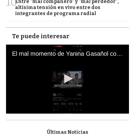
10
Entre "mal compañero" y "mal perdedor",
altísima tensión en vivo entre dos
integrantes de programa radial
Te puede interesar
El mal momento de Yanina Gasañol con un hincha argentino en "Subrayado"
0
s
e
c
Últimas Noticias
o