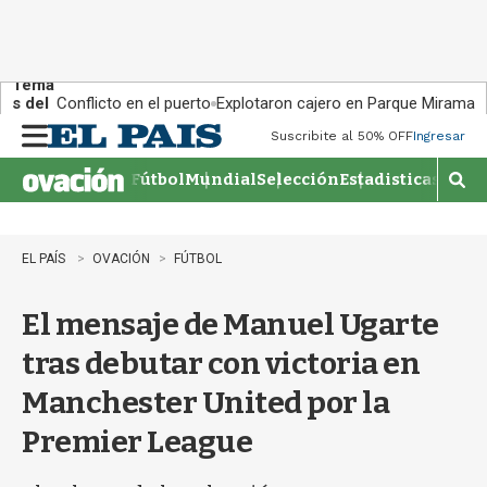
Tema
s del
Conflicto en el puerto
Explotaron cajero en Parque Miramar
día:
Suscribite al 50% OFF
Ingresar
M
e
Fútbol
Mundial
Selección
Estadisticas
Agen
n
M
u
o
s
t
EL PAÍS
OVACIÓN
FÚTBOL
r
a
El mensaje de Manuel Ugarte
r
b
tras debutar con victoria en
�
s
Manchester United por la
q
u
Premier League
e
d