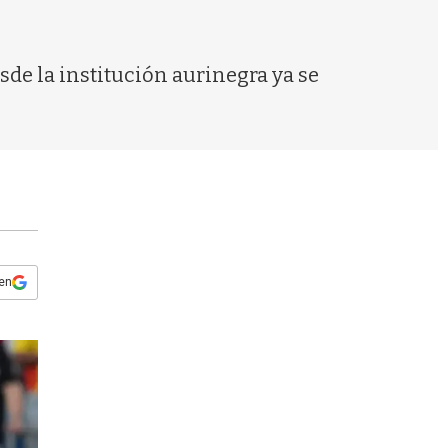
s
q
u
e
de la institución aurinegra ya se
d
a
 en