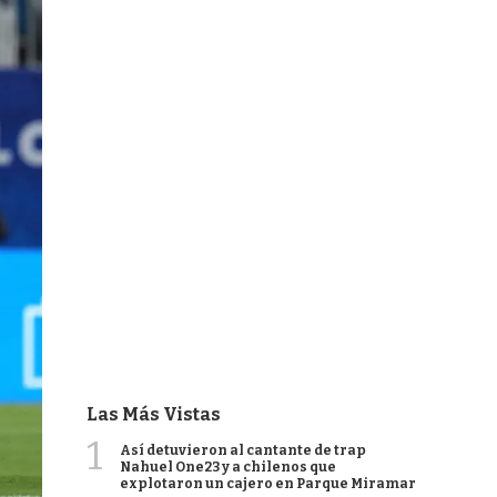
Las Más Vistas
1
Así detuvieron al cantante de trap
Nahuel One23 y a chilenos que
explotaron un cajero en Parque Miramar