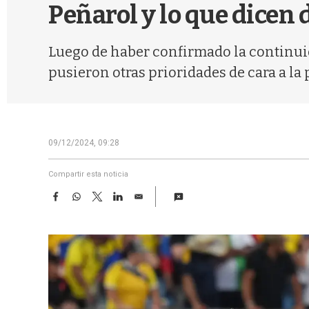
Peñarol y lo que dicen 
Luego de haber confirmado la continuid
pusieron otras prioridades de cara a l
09/12/2024, 09:28
Compartir esta noticia
F
W
T
L
E
a
h
w
i
m
c
a
i
n
a
e
t
t
k
i
b
s
t
e
l
o
A
e
d
o
p
r
I
k
p
n