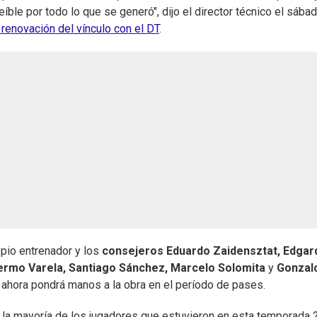
íble por todo lo que se generó", dijo el director técnico el sába
renovación del vínculo con el DT
.
ropio entrenador y los
consejeros Eduardo Zaidensztat, Edgar
lermo Varela, Santiago Sánchez, Marcelo Solomita
y
Gonzal
 y ahora pondrá manos a la obra en el período de pases.
 a la mayoría de los jugadores que estuvieron en esta temporada 