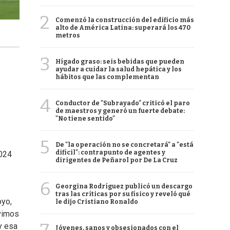
2
Comenzó la construcción del edificio más
alto de América Latina: superará los 470
metros
3
Hígado graso: seis bebidas que pueden
ayudar a cuidar la salud hepática y los
hábitos que las complementan
4
Conductor de "Subrayado" criticó el paro
de maestros y generó un fuerte debate:
"No tiene sentido"
5
De "la operación no se concretará" a "está
difícil": contrapunto de agentes y
2024
dirigentes de Peñarol por De La Cruz
6
Georgina Rodríguez publicó un descargo
tras las críticas por su físico y reveló qué
oyo,
le dijo Cristiano Ronaldo
ivimos
y esa
Jóvenes, sanos y obsesionados con el