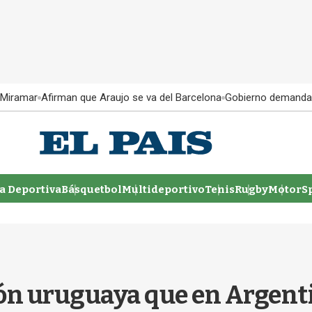
 Miramar
Afirman que Araujo se va del Barcelona
Gobierno demanda
 Deportiva
Básquetbol
Multideportivo
Tenis
Rugby
MotorSp
ción uruguaya que en Argent