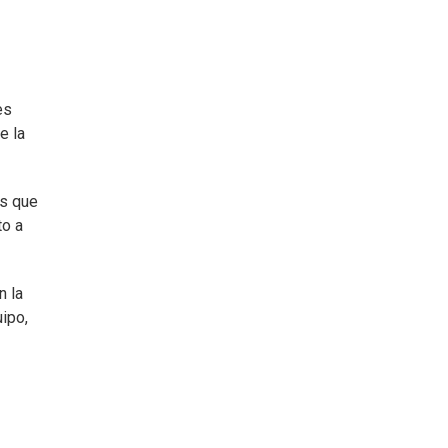
es
e la
s que
to a
n la
uipo,