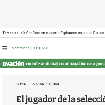
Temas del día:
Conflicto en el puerto
Explotaron cajero en Parque
Montevideo, T 11° H 55%
M
e
n
u
Fútbol
Mundial
Selección
Estadisticas
Agenda
EL PAÍS
OVACIÓN
FÚTBOL
El jugador de la selec