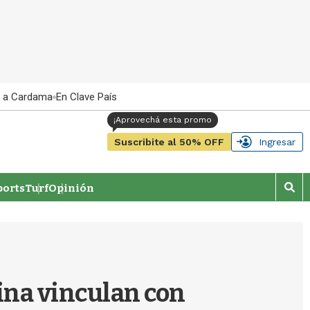
 a Cardama
En Clave País
Suscribite al 50% OFF
Ingresar
orts
Turf
Opinión
M
o
s
t
r
a
r
ina vinculan con
b
�