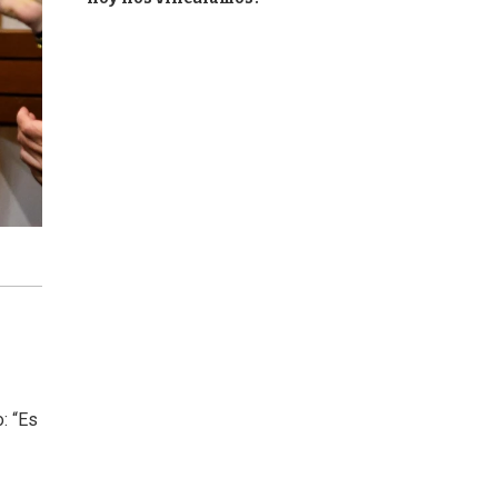
: “Es