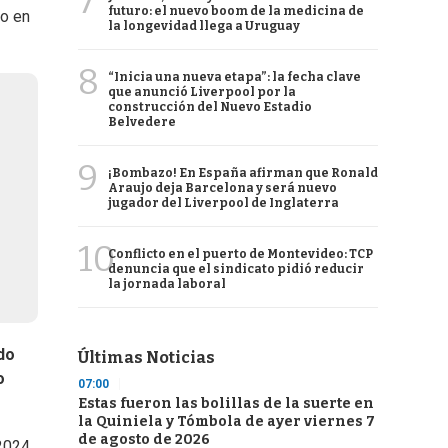
7
futuro: el nuevo boom de la medicina de
do en
la longevidad llega a Uruguay
8
“Inicia una nueva etapa”: la fecha clave
que anunció Liverpool por la
construcción del Nuevo Estadio
Belvedere
9
¡Bombazo! En España afirman que Ronald
Araujo deja Barcelona y será nuevo
jugador del Liverpool de Inglaterra
10
Conflicto en el puerto de Montevideo: TCP
denuncia que el sindicato pidió reducir
la jornada laboral
do
Últimas Noticias
o
07:00
Estas fueron las bolillas de la suerte en
la Quiniela y Tómbola de ayer viernes 7
de agosto de 2026
2024.