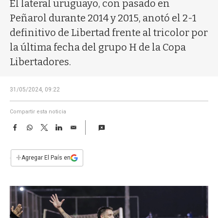
a
El lateral uruguayo, con pasado en
Peñarol durante 2014 y 2015, anotó el 2-1
definitivo de Libertad frente al tricolor por
la última fecha del grupo H de la Copa
Libertadores.
31/05/2024, 09:22
Compartir esta noticia
F
W
T
L
E
a
h
w
i
m
c
a
i
n
a
e
t
t
k
i
+
Agregar El País en
b
s
t
e
l
o
A
e
d
o
p
r
I
k
p
n