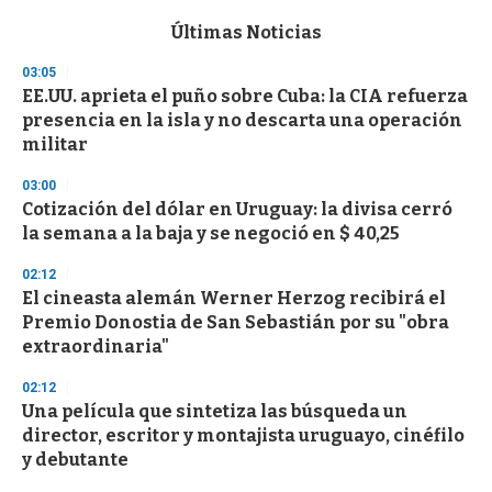
e
c
Últimas Noticias
o
n
03:05
d
EE.UU. aprieta el puño sobre Cuba: la CIA refuerza
s
o
presencia en la isla y no descarta una operación
f
militar
3
3
s
03:00
e
Cotización del dólar en Uruguay: la divisa cerró
c
la semana a la baja y se negoció en $ 40,25
o
n
d
02:12
s
El cineasta alemán Werner Herzog recibirá el
Premio Donostia de San Sebastián por su "obra
extraordinaria"
02:12
Una película que sintetiza las búsqueda un
director, escritor y montajista uruguayo, cinéfilo
y debutante