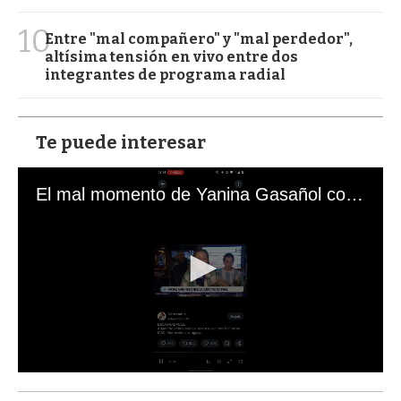
10
Entre "mal compañero" y "mal perdedor",
altísima tensión en vivo entre dos
integrantes de programa radial
Te puede interesar
El mal momento de Yanina Gasañol con un hincha argentino en "Subrayado"
0
s