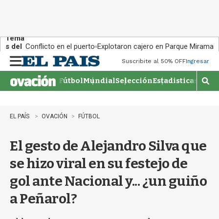
Tema
s del
Conflicto en el puerto
Explotaron cajero en Parque Miramar
día:
Suscribite al 50% OFF
Ingresar
M
e
Fútbol
Mundial
Selección
Estadisticas
Agen
n
M
u
o
s
t
EL PAÍS
OVACIÓN
FÚTBOL
r
a
El gesto de Alejandro Silva que
r
b
se hizo viral en su festejo de
�
s
gol ante Nacional y... ¿un guiño
q
u
a Peñarol?
e
d