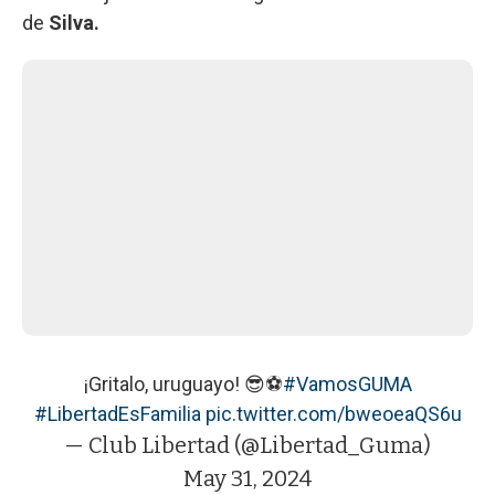
de
Silva.
¡Gritalo, uruguayo! 😎⚽️
#VamosGUMA
#LibertadEsFamilia
pic.twitter.com/bweoeaQS6u
— Club Libertad (@Libertad_Guma)
May 31, 2024