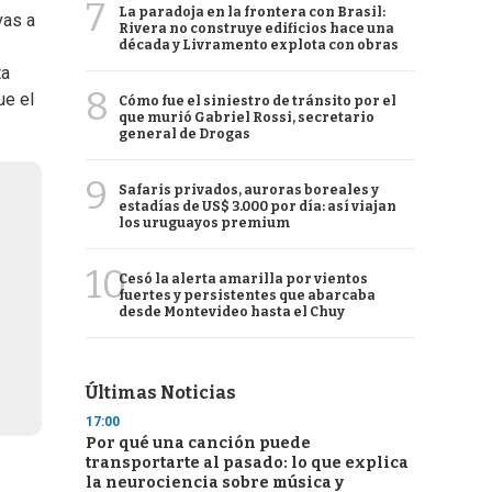
7
La paradoja en la frontera con Brasil:
vas a
Rivera no construye edificios hace una
década y Livramento explota con obras
ta
8
ue el
Cómo fue el siniestro de tránsito por el
que murió Gabriel Rossi, secretario
general de Drogas
9
Safaris privados, auroras boreales y
estadías de US$ 3.000 por día: así viajan
los uruguayos premium
10
Cesó la alerta amarilla por vientos
fuertes y persistentes que abarcaba
desde Montevideo hasta el Chuy
Últimas Noticias
17:00
Por qué una canción puede
transportarte al pasado: lo que explica
la neurociencia sobre música y