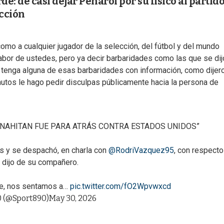
de: de casi dejar Peñarol por su físico al partid
ección
como a cualquier jugador de la selección, del fútbol y del mundo
labor de ustedes, pero ya decir barbaridades como las que se dij
tenga alguna de esas barbaridades con información, como dijero
utos le hago pedir disculpas públicamente hacia la persona de
E NAHITAN FUE PARA ATRÁS CONTRA ESTADOS UNIDOS”
ís y se despachó, en charla con
@RodriVazquez95
, con respecto
 dijo de su compañero.
ame, nos sentamos a…
pic.twitter.com/fO2Wpvwxcd
0 (@Sport890)
May 30, 2026