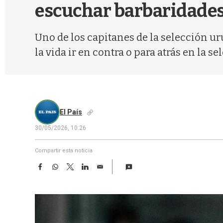
escuchar barbaridades
Uno de los capitanes de la selección u
la vida ir en contra o para atrás en la se
El País
30/05/2026, 10:26
Compartir esta noticia
F
W
T
L
E
a
h
w
i
m
c
a
i
n
a
e
t
t
k
i
b
s
t
e
l
o
A
e
d