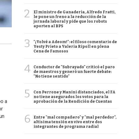
2
El ministro de Ganadería, Alfredo Fratti,
le pone un freno a la reducción de la
jornada laboral y pide que los robots
aporten al BPS
3
"¡Volvé a Adeom!": el filoso comentario de
Yesty Prieto a Valeria Ripoll en plena
Cena de Famosos
4
Conductor de "Subrayado" criticó el paro
de maestros y generó un fuerte debate:
"No tiene sentido"
5
Con Perrone y Manini distanciados, el FA
no tiene asegurados los votos para la
bo a
aprobación de la Rendición de Cuentas
or
6
un
Entre "mal compañero" y "mal perdedor",
altísima tensión en vivo entre dos
integrantes de programa radial