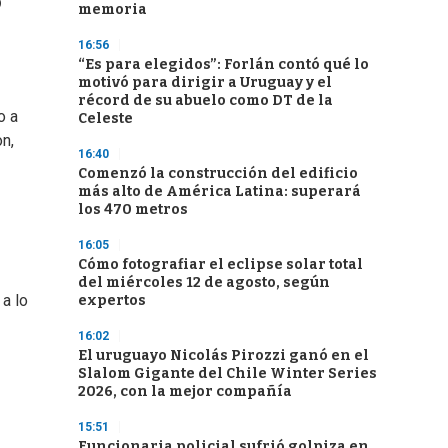
o
memoria
16:56
“Es para elegidos”: Forlán contó qué lo
motivó para dirigir a Uruguay y el
récord de su abuelo como DT de la
o a
Celeste
n,
16:40
Comenzó la construcción del edificio
más alto de América Latina: superará
los 470 metros
16:05
Cómo fotografiar el eclipse solar total
del miércoles 12 de agosto, según
 a lo
expertos
16:02
El uruguayo Nicolás Pirozzi ganó en el
Slalom Gigante del Chile Winter Series
2026, con la mejor compañía
15:51
Funcionaria policial sufrió golpiza en