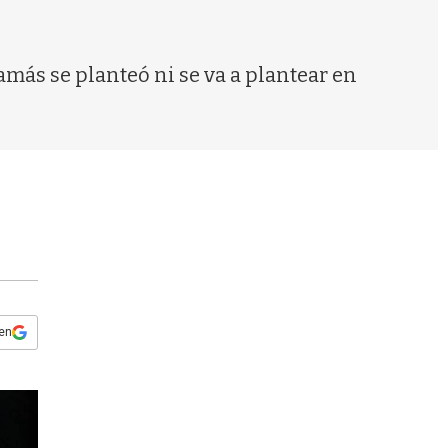
s
q
u
e
más se planteó ni se va a plantear en
d
a
 en