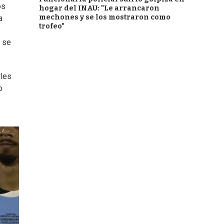
os
hogar del INAU: "Le arrancaron
mechones y se los mostraron como
a
trofeo"
 se
rles
o