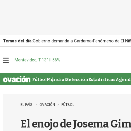
Temas del día:
Gobierno demanda a Cardama
Fenómeno de El Ni
Montevideo, T 13° H 56%
M
e
n
u
Fútbol
Mundial
Selección
Estadisticas
Agenda
EL PAÍS
OVACIÓN
FÚTBOL
El enojo de Josema Gim