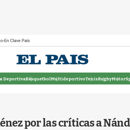
ño
En Clave País
 Deportiva
Básquetbol
Multideportivo
Tenis
Rugby
MotorSp
énez por las críticas a Nán