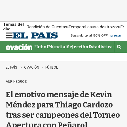
Temas del
Rendición de Cuentas
Temporal causa destrozos
En 
día:
Suscribite al 50% OFF
Ingresar
M
e
Fútbol
Mundial
Selección
Estadisticas
Agen
n
M
u
o
s
t
EL PAÍS
OVACIÓN
FÚTBOL
r
a
AURINEGROS
r
b
El emotivo mensaje de Kevin
�
s
Méndez para Thiago Cardozo
q
u
tras ser campeones del Torneo
e
d
Apertura con Peñarol