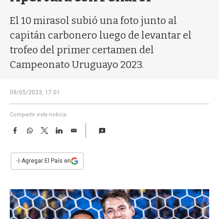
a
El 10 mirasol subió una foto junto al
capitán carbonero luego de levantar el
trofeo del primer certamen del
Campeonato Uruguayo 2023.
09/05/2023, 17:01
Compartir esta noticia
F
W
T
L
E
a
h
w
i
m
c
a
i
n
a
e
t
t
k
i
+
Agregar El País en
b
s
t
e
l
o
A
e
d
o
p
r
I
k
p
n