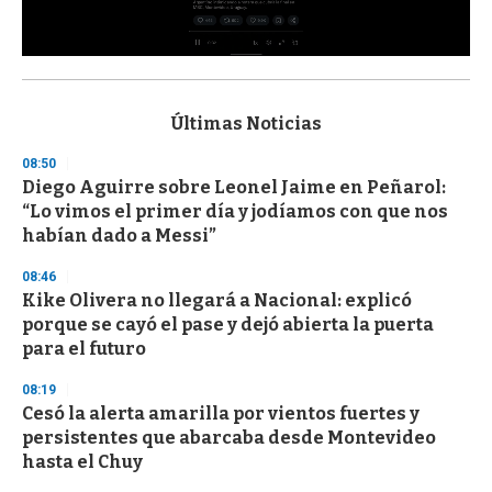
0
s
e
c
Últimas Noticias
o
n
08:50
d
Diego Aguirre sobre Leonel Jaime en Peñarol:
s
o
“Lo vimos el primer día y jodíamos con que nos
f
habían dado a Messi”
3
3
s
08:46
e
Kike Olivera no llegará a Nacional: explicó
c
porque se cayó el pase y dejó abierta la puerta
o
n
para el futuro
d
s
08:19
Cesó la alerta amarilla por vientos fuertes y
persistentes que abarcaba desde Montevideo
hasta el Chuy