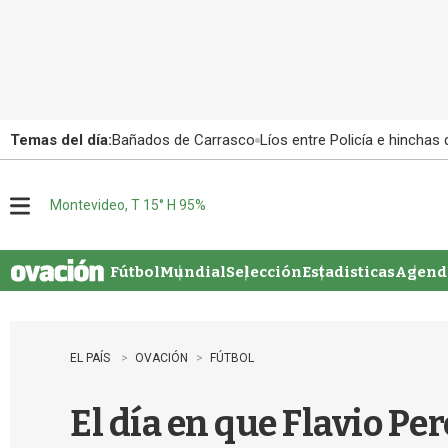
Temas del día:
Bañados de Carrasco
Líos entre Policía e hinchas
Montevideo, T 15° H 95%
M
e
n
u
Fútbol
Mundial
Selección
Estadisticas
Agenda
EL PAÍS
OVACIÓN
FÚTBOL
El día en que Flavio P