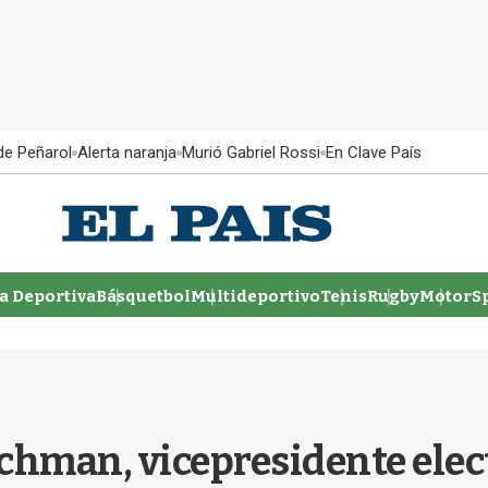
 de Peñarol
Alerta naranja
Murió Gabriel Rossi
En Clave País
 Deportiva
Básquetbol
Multideportivo
Tenis
Rugby
MotorSp
erchman, vicepresidente elec