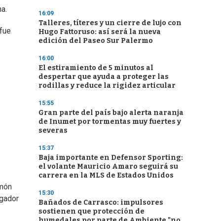
a.
16:09
Talleres, títeres y un cierre de lujo con
 fue
Hugo Fattoruso: así será la nueva
edición del Paseo Sur Palermo
16:00
El estiramiento de 5 minutos al
despertar que ayuda a proteger las
rodillas y reduce la rigidez articular
15:55
Gran parte del país bajo alerta naranja
de Inumet por tormentas muy fuertes y
severas
15:37
Baja importante en Defensor Sporting:
el volante Mauricio Amaro seguirá su
carrera en la MLS de Estados Unidos
amón
15:30
ugador
Bañados de Carrasco: impulsores
sostienen que protección de
humedales por parte de Ambiente "no