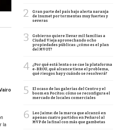
2
Gran parte del país bajo alerta naranja
de Inumet por tormentas muy fuertes y
severas
3
Gobierno quiere llevar mil familias a
Ciudad Vieja aprovechando ocho
propiedades públicas: ¿cómo es el plan
del MVOT?
4
¿Por qué está lenta o se cae la plataforma
e-BROU, qué alcance tiene el problema,
qué riesgos hay y cuándo se resolverá?
5
El ocaso de las galerías del Centro y el
Vairo
boom en Pocitos: cómo se reconfigura el
mercado de locales comerciales
6
Leo Jaime: de la marca que alcanzó en
ón
apenas cuatro partidos en Peñarol al
MVP de la final con más que gambetas
r la