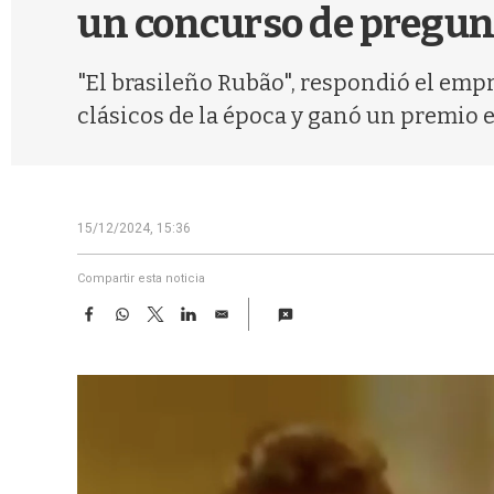
un concurso de pregun
"El brasileño Rubão", respondió el emp
clásicos de la época y ganó un premio 
15/12/2024, 15:36
Compartir esta noticia
F
W
T
L
E
a
h
w
i
m
c
a
i
n
a
e
t
t
k
i
b
s
t
e
l
o
A
e
d
o
p
r
I
k
p
n