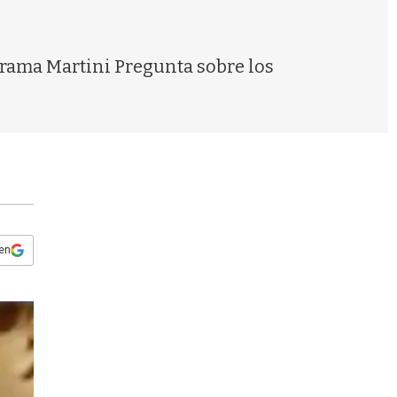
s
q
u
e
grama Martini Pregunta sobre los
d
a
 en