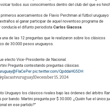
 volcar todos sus conocimientos dentro del club del que es hinch
 primeros acercamientos de Flavio Perchman al fútbol uruguayo
extraños al ganar participar de aquel noventoso programa de
 conducía el difunto periodista
Carlos Giacosa
.
una de las 12 preguntas que le realizaron sobre los clásicos
ico de 30.000 pesos uruguayos.
ue electo Vice-Presidente de Nacional.
tini Pregunta contestando preguntas clásicas.
uruguay
@FlaCePer
pic.twitter.com/QpddaHG5DH
(@placastvuruguay)
December 15, 2024
o Uruguayo los clásicos rivales bajo las órdenes del árbitro R
s por bando. Martini pregunta por $ 30.000: ¿Quién fue el único j
onal en ese partido?"