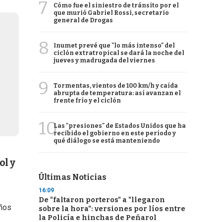
7
Cómo fue el siniestro de tránsito por el
que murió Gabriel Rossi, secretario
general de Drogas
8
Inumet prevé que "lo más intenso" del
ciclón extratropical se dará la noche del
jueves y madrugada del viernes
9
Tormentas, vientos de 100 km/h y caída
abrupta de temperatura: así avanzan el
frente frío y el ciclón
10
Las "presiones" de Estados Unidos que ha
recibido el gobierno en este período y
qué diálogo se está manteniendo
ol y
Últimas Noticias
16:09
De "faltaron porteros" a "llegaron
años
sobre la hora": versiones por líos entre
la Policía e hinchas de Peñarol