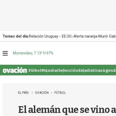
Temas del día:
Relación Uruguay - EE.UU.
Alerta naranja
Murió Gabr
Montevideo, T 13° H 97%
M
e
n
u
Fútbol
Mundial
Selección
Estadisticas
Agenda
EL PAÍS
OVACIÓN
FÚTBOL
El alemán que se vino a