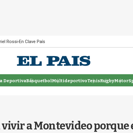
iel Rossi
En Clave País
 Deportiva
Básquetbol
Multideportivo
Tenis
Rugby
MotorSp
 vivir a Montevideo porque e