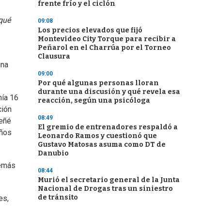
frente frío y el ciclón
 qué
09:08
Los precios elevados que fijó
Montevideo City Torque para recibir a
Peñarol en el Charrúa por el Torneo
Clausura
una
09:00
Por qué algunas personas lloran
durante una discusión y qué revela esa
nía 16
reacción, según una psicóloga
ción
08:49
señé
El gremio de entrenadores respaldó a
años
Leonardo Ramos y cuestionó que
Gustavo Matosas asuma como DT de
Danubio
emás
08:44
Murió el secretario general de la Junta
Nacional de Drogas tras un siniestro
de tránsito
es,