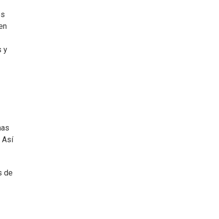
os
en
s y
nas
 Así
s de