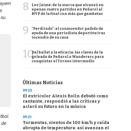
8
ayern
Leo Jaime: de la marca que alcanzó en
apenas cuatro partidos en Peñarol al
s
MVP de la final con más que gambetas
 su
9
"Perdí todo": el conmovedor pedido de
ayuda de una periodista deportiva tras
incendio de su casa
10
Del ballet a la eficacia: las claves de la
goleada de Peñarol a Wanderers para
conquistar el Torneo Intermedio
Últimas Noticias
09:22
El extricolor Alexis Rolín debutó como
cantante, respondió a las críticas y
aclaró su futuro en la música
tbol.
09:21
Tormentas, vientos de 100 km/h y caída
 de
abrupta de temperatura: así avanzan el