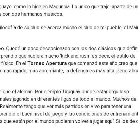
guayo, como lo hice en Maguncia. Lo único que traje, aparte de u
tos con dos hermanos músicos.
losofía de su club se acerca mucho el club de mi pueblo, el Mai
eo
. Quedé un poco decepcionado con los dos clásicos que defin
prendió que hubiera mucho ‘kick and rush’, es decir, el estilo de
 físico. En el
Torneo Apertura
que comenzó este año creo que 
 más rápido, más apremiante, la defensa es más alta. Generalm
 que el alemán. Por ejemplo. Uruguay puede estar orgulloso
nales jugando en diferentes ligas de todo el mundo. Muchos de 
 Realmente tengo que ver más partidos en vivo para tener una
rendió el buen nivel de juego y las condiciones de entrenamient
 que están por el mundo pudieran volver a jugar aquí. Si los de 