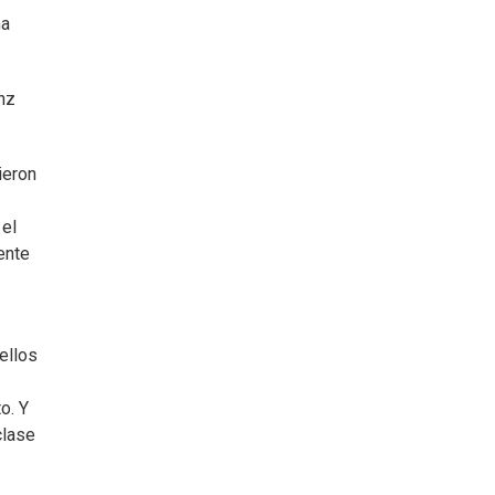
na
nz
ieron
el
ente
ellos
o. Y
clase