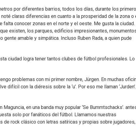
tros por diferentes barrios, todos los días, durante los primer
noté claras diferencias en cuanto a la prosperidad de la zona o 
e falta conocer zonas en el norte y el oeste. Me gusta la ciudad.
ue existen, los parques, edificios impresionantes, monumento
o gente amable y simpática. Incluso Ruben Rada, a quien pude
ta ciudad logra tener tantos clubes de fútbol profesionales. Lo
tengo problemas con mi primer nombre, Jürgen. En muchas ofici
e difícil con la diéresis sobre la ‘u’. Por eso me llaman ‘Jurden’.
en Maguncia, en una banda muy popular ‘Se Bummtschacks’. ante
puesta solo por fanáticos del fútbol. Llamamos nuestras
de rock clásico con letras satíricas y propias sobre jugadores,