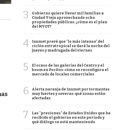
3
Gobierno quiere llevar mil familias a
Ciudad Vieja aprovechando ocho
propiedades públicas: ¿cómo es el plan
del MVOT?
4
Inumet prevé que "lo más intenso" del
ciclón extratropical se dará la noche del
jueves y madrugada del viernes
5
El ocaso de las galerías del Centro y el
boom en Pocitos: cómo se reconfigura el
mercado de locales comerciales
6
Alerta naranja de Inumet por tormentas
has
muy fuertes y severas: qué zonas están
afectadas
7
Las "presiones" de Estados Unidos que ha
recibido el gobierno en este período y
qué diálogo se está manteniendo