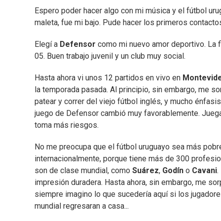
Espero poder hacer algo con mi música y el fútbol uru
maleta, fue mi bajo. Pude hacer los primeros contac
Elegí a
Defensor
como mi nuevo amor deportivo. La fi
05. Buen trabajo juvenil y un club muy social.
Hasta ahora vi unos 12 partidos en vivo en
Montevid
la temporada pasada. Al principio, sin embargo, me sor
patear y correr del viejo fútbol inglés, y mucho énfasis
juego de Defensor cambió muy favorablemente. Juega
toma más riesgos.
No me preocupa que el fútbol uruguayo sea más pobre
internacionalmente, porque tiene más de 300 profesio
son de clase mundial, como
Suárez
,
Godín
o
Cavani
.
impresión duradera. Hasta ahora, sin embargo, me sorp
siempre imagino lo que sucedería aquí si los jugadores
mundial regresaran a casa...