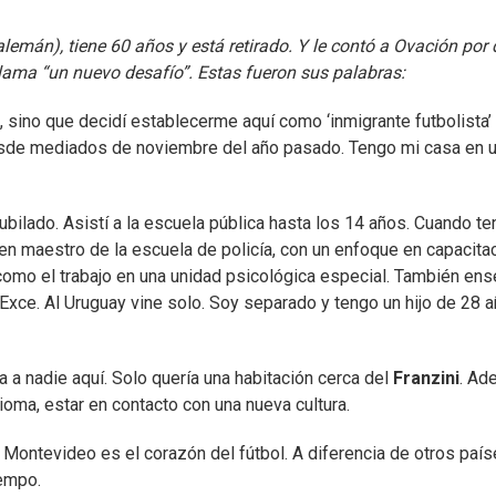
emán), tiene 60 años y está retirado. Y le contó a Ovación por
llama “un nuevo desafío”. Estas fueron sus palabras:
a, sino que decidí establecerme aquí como ‘inmigrante futbolista’
de mediados de noviembre del año pasado. Tengo mi casa en 
ubilado. Asistí a la escuela pública hasta los 14 años. Cuando te
 en maestro de la escuela de policía, con un enfoque en capacita
 como el trabajo en una unidad psicológica especial. También en
Exce. Al Uruguay vine solo. Soy separado y tengo un hijo de 28 
 a nadie aquí. Solo quería una habitación cerca del
Franzini
. Ad
ioma, estar en contacto con una nueva cultura.
 Montevideo es el corazón del fútbol. A diferencia de otros país
iempo.