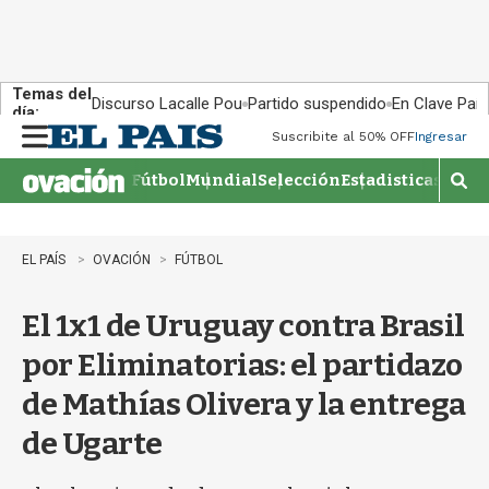
Temas del
Discurso Lacalle Pou
Partido suspendido
En Clave País
día:
Suscribite al 50% OFF
Ingresar
M
e
Fútbol
Mundial
Selección
Estadisticas
Agen
n
M
u
o
s
t
EL PAÍS
OVACIÓN
FÚTBOL
r
a
El 1x1 de Uruguay contra Brasil
r
b
por Eliminatorias: el partidazo
�
s
de Mathías Olivera y la entrega
q
u
de Ugarte
e
d