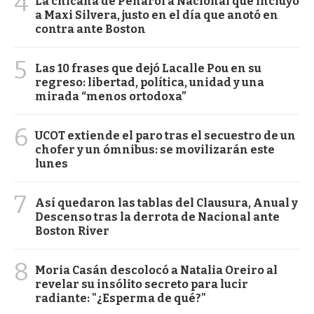
4
La chicana de Peñarol a Nacional que incluyó
a Maxi Silvera, justo en el día que anotó en
contra ante Boston
5
Las 10 frases que dejó Lacalle Pou en su
regreso: libertad, política, unidad y una
mirada “menos ortodoxa”
6
UCOT extiende el paro tras el secuestro de un
chofer y un ómnibus: se movilizarán este
lunes
7
Así quedaron las tablas del Clausura, Anual y
Descenso tras la derrota de Nacional ante
Boston River
8
Moria Casán descolocó a Natalia Oreiro al
revelar su insólito secreto para lucir
radiante: "¿Esperma de qué?"