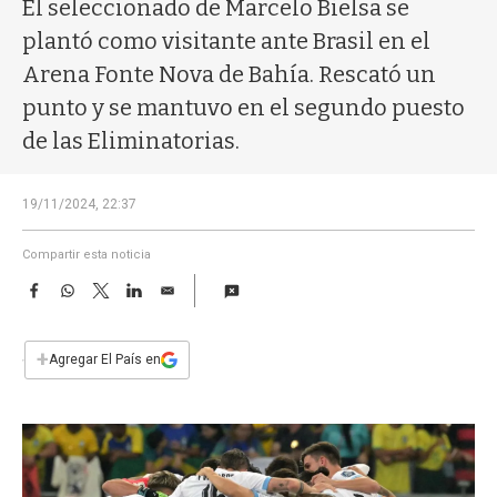
a
El seleccionado de Marcelo Bielsa se
plantó como visitante ante Brasil en el
Arena Fonte Nova de Bahía. Rescató un
punto y se mantuvo en el segundo puesto
de las Eliminatorias.
19/11/2024, 22:37
Compartir esta noticia
F
W
T
L
E
a
h
w
i
m
c
a
i
n
a
e
t
t
k
i
+
Agregar El País en
b
s
t
e
l
o
A
e
d
o
p
r
I
k
p
n